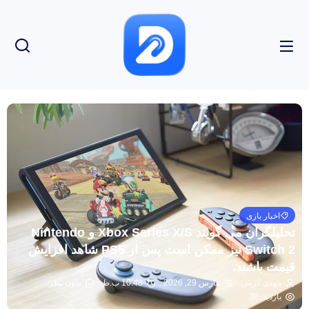
اخبار بازی
تحلیلگران می گویند Xbox Series X/S و Nintendo
Switch 2 نیز ممکن است پس از PS5 شاهد افزایش
قیمت باشند.
مهدی کرمی
مارس 29, 2026
10:48 ب.ظ
بدون نظر
بازدید: 38