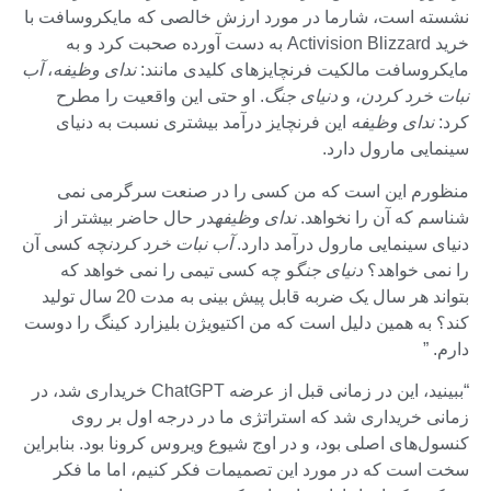
نشسته است، شارما در مورد ارزش خالصی که مایکروسافت با
خرید Activision Blizzard به دست آورده صحبت کرد و به
مایکروسافت مالکیت فرنچایزهای کلیدی مانند:
ندای وظیفه
،
آب
نبات خرد کردن
، و
دنیای جنگ
. او حتی این واقعیت را مطرح
کرد:
ندای وظیفه
این فرنچایز درآمد بیشتری نسبت به دنیای
سینمایی مارول دارد.
منظورم این است که من کسی را در صنعت سرگرمی نمی
شناسم که آن را نخواهد.
ندای وظیفه
در حال حاضر بیشتر از
دنیای سینمایی مارول درآمد دارد.
آب نبات خرد کردن
چه کسی آن
را نمی خواهد؟
دنیای جنگ
و چه کسی تیمی را نمی خواهد که
بتواند هر سال یک ضربه قابل پیش بینی به مدت 20 سال تولید
کند؟ به همین دلیل است که من اکتیویژن بلیزارد کینگ را دوست
دارم. ”
“ببینید، این در زمانی قبل از عرضه ChatGPT خریداری شد، در
زمانی خریداری شد که استراتژی ما در درجه اول بر روی
کنسول‌های اصلی بود، و در اوج شیوع ویروس کرونا بود. بنابراین
سخت است که در مورد این تصمیمات فکر کنیم، اما ما فکر