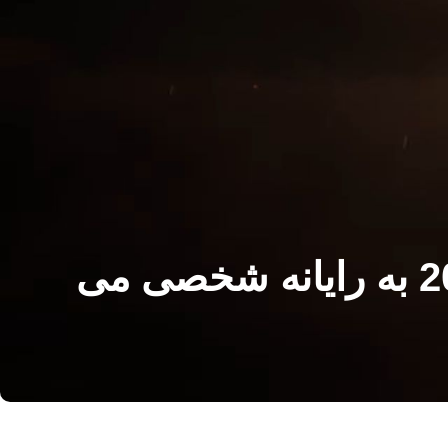
Warhammer 40،000: Dawn of War 4 در سال 2026 به رایانه شخصی می