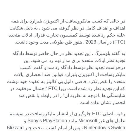
در حالی که کسب مایکروسافت از اکتیویژن بلیزارد برای همه
اهداف و اهداف کامل در نظر گرفته می شود ، به دلیل شکایت
علیه حکم رد شده توسط کمیسیون تجارت فدرال ایالات متحده
(FTC) در سال 2023 ، هنوز ظن طولانی مدت وجود داشت.
به گفته بلومبرگ ، این تجدید نظر در حال حاضر توسط دادگاه
تجدید نظر ایالات متحده برای مدار نهم رد می شود. این
درخواست تجدید نظر توسط دادگاه رد شد و گفت: کسب
مایکروسافت از اکتیویژن بلیزارد قوانین ضد انحصاری ایالات
متحده را نقض نکرد. قاضی دانیل پی کالینز به عقیده خود نوشت
که این تجدید نظر رد شده است زیرا FTC “احتمال موفقیت در
شایستگی ها با توجه به نظریه آن” را در رابطه با نقض ضد
انحصار نشان نداده است.
رقیب اصلی FTC جلوگیری از انتشار مایکروسافت در سیستم
عامل های غیر Microsoft مانند Sony’s PlayStation و
Nintendow’s Switch ، پس از اتمام کسب ، تحت چتر Blizzard