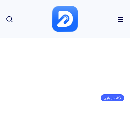
اخبار بازی
نسخه ریمستر Until Dawn برای PS5 و PC در پاییز
2024 منتشر خواهد شد
مهدی کرمی
می 31, 2024
2:24 ق.ظ
بدون نظر
بازدید: 176