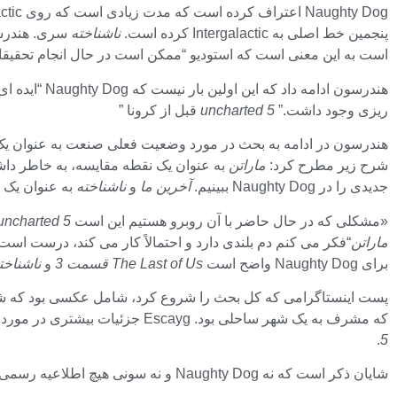
پنجمین خط اصلی به Intergalactic کرده است.
ناشناخته
سری. هندرسو
است به این معنی است که استودیو “ممکن است در حال انجام تحقیقات
هندرسون ادامه داد که این اولین بار نیست که Naughty Dog “ایده ای” برای ساخت فیلم دارد.
ریزی وجود داشت.”
uncharted 5
قبل از کرونا ”
شرح زیر مطرح کرد:
ماراتن
به عنوان یک نقطه مقایسه، به خاطر داشت
جدیدی را در Naughty Dog ببینیم.
آخرین ما
و
ناشناخته
به عنوان یک
«مشکلی که در حال حاضر با آن روبرو هستیم این است
uncharted 5
ماراتن
“فکر می کنم دم بلندی دارد و احتمالاً کار می کند، درست است؟
برای Naughty Dog واضح است
The Last of Us قسمت 3
و
ناشناخت
پست اینستاگرامی که کل بحث را شروع کرد، شامل عکسی بود که شب
که مشرف به یک شهر ساحلی بود. Escayg جزئیات بیشتری در مورد اینکه این مطالعه می تواند چه باشد ارائه نکرد، اما احساس کلی عکس می تواند تا حد زیادی با پتانسیل آن مطابقت داشته باشد.
.
5
شایان ذکر است که نه Naughty Dog و نه سونی هیچ اطلاعیه رسمی در مورد این سری اعلام نکرده‌اند، و طبق همه حساب‌ها، استودیو همچنان صرفاً روی توسعه Intergalactic متمرکز است.