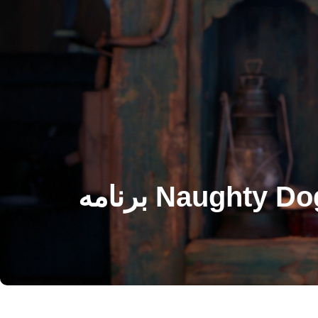
“Uncharted 5” حتی قبل از شیوع ویروس کرونا در Naughty Dog برنامه