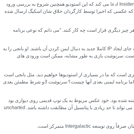
Naughty Dog اعتراف کرده است که مدت زیادی است که روی Intergalactic کار می کند، اما گزارش جدیدی از تام هندرسون از Insider Gaming ادعا می کند که این استودیو همچنین شروع به بررسی ورود
 که عکسی که اخیرا توسط کارگردان خلاق شان اسکیگ ارسال شده
 هر چیز دیگری قرار است چه کار کنند. “می دانم که نوعی برنامه
هندرسون در ادامه به بحث در مورد وضعیت فعلی صنعت به عنوان یک کل پرداخت و خاطرنشان کرد که بسیاری از شرکت‌ها ممکن است به جای ایجاد IP کاملا جدید به دنبال ایمن کردن آن باشند. او بانجی را به
 است.
سرنوشت
بازی به طور مشابه، ممکن است ورودی های
ست که ما در بسیاری از استودیوها خواهیم دید. مثل بانجی است
اما برنامه ایمنی بعدی آنها چیست؟
سرنوشت 3
و شرط مطمئن بعدی
ه شده بود. خود عکس مربوط به یک توپ قدیمی روی دیواری بود
uncharted