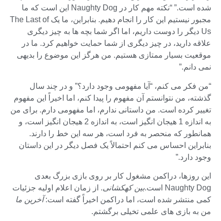
شده است.” “نکته مهم کار در Naughty Dog این است که ما
مجبور نیستیم این کار را انجام دهیم. بنابراین، ما یک The Last of
Us دیگر را دوست داریم، اما اگر شما بچه ها به چیز دیگری
علاقه دارید، در چیز دیگری از شما حمایت خواهیم کرد. ما در
موقعیت بسیار ممتازی هستیم. من هرگز این موضوع را بدیهی
نمی دانم.”
“من فکر می کنم، “آیا مفهومی وجود دارد؟” و در چند سال
گذشته، من نتوانستم آن مفهوم را پیدا کنم، اما اخیراً این مفهوم
تغییر کرده است. من داستانی ندارم، اما مفهومی دارم. برای من
به اندازه 1 هیجان انگیز است، به اندازه 2 هیجان انگیز است، و
همانطور که منحصر به فرد است، هر سه این خط را دارند.
بنابراین احساس می کنم احتمالاً یک فصل دیگر در این داستان
وجود دارد.”
این روزها، دراکمن مشغول کار بر روی بازی بزرگ بعدی
Naughty Dog است.
بین کهکشانی
. از زمان اعلام اولیه جزئیات
کمی منتشر شده است، اما دراکمن اخیراً گفته است:
آخرین ما
من به بازی های علمی تخیلی برگشتم.