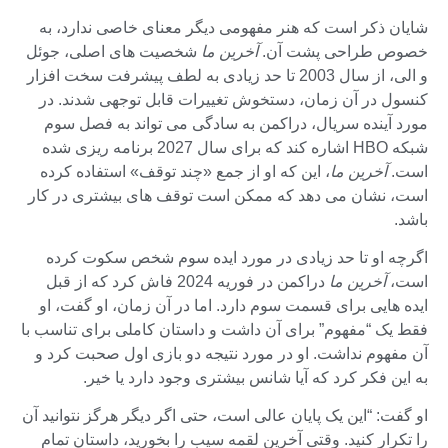
شایان ذکر است که هنر مفهومی دیگر معنای خاصی ندارد، به
خصوص طراحی پشت آن.
آخرین ما
شخصیت های اصلی، جوئل
و الی، از سال 2003 تا حد زیادی به لطف پیشرفت سخت افزار
کنسول در آن زمان، دستخوش تغییرات قابل توجهی شدند. در
مورد آینده سریال، دراکمن به سادگی می تواند به فصل سوم
شبکه HBO اشاره کند که برای سال 2027 برنامه ریزی شده
است.
آخرین ما
، این که او از جمع «چند توقف» استفاده کرده
است، نشان می دهد که ممکن است توقف های بیشتری در کار
باشد.
اگرچه او تا حد زیادی در مورد ایده سوم شخص سکوت کرده
است،
آخرین ما
دراکمن در فوریه 2024 فاش کرد که از قبل
ایده هایی برای قسمت سوم دارد. اما در آن زمان، او گفت، او
فقط یک “مفهوم” برای آن داشت و داستان کاملی برای تناسب با
آن مفهوم نداشت. او در مورد نتیجه دو بازی اول صحبت کرد و
به این فکر کرد که آیا شانس بیشتری وجود دارد یا خیر.
او گفت: “این یک پایان عالی است، حتی اگر دیگر هرگز نتوانید آن
را تکرار کنید. وقتی آخرین لقمه سیب را بخورید، داستان تمام