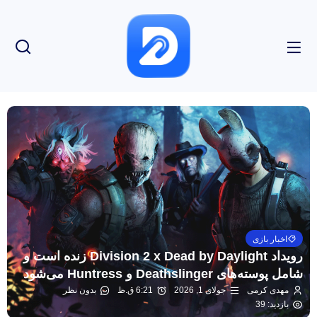
اخبار بازی
رویداد Division 2 x Dead by Daylight زنده است و
شامل پوسته‌های Deathslinger و Huntress می‌شود
مهدی کرمی
جولای 1, 2026
6:21 ق.ظ
بدون نظر
بازدید: 39