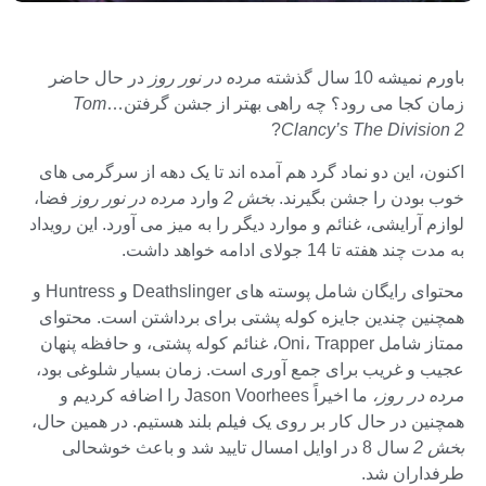
باورم نمیشه 10 سال گذشته
مرده در نور روز
در حال حاضر
زمان کجا می رود؟ چه راهی بهتر از جشن گرفتن…
Tom
?
Clancy’s The Division 2
اکنون، این دو نماد گرد هم آمده اند تا یک دهه از سرگرمی های
خوب بودن را جشن بگیرند.
بخش 2
وارد
مرده در نور روز
فضا،
لوازم آرایشی، غنائم و موارد دیگر را به میز می آورد. این رویداد
به مدت چند هفته تا 14 جولای ادامه خواهد داشت.
محتوای رایگان شامل پوسته های Deathslinger و Huntress و
همچنین چندین جایزه کوله پشتی برای برداشتن است. محتوای
ممتاز شامل Oni، Trapper، غنائم کوله پشتی، و حافظه پنهان
عجیب و غریب برای جمع آوری است. زمان بسیار شلوغی بود،
مرده در روز،
ما اخیراً Jason Voorhees را اضافه کردیم و
همچنین در حال کار بر روی یک فیلم بلند هستیم. در همین حال،
بخش 2
سال 8 در اوایل امسال تایید شد و باعث خوشحالی
طرفداران شد.