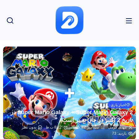
اخبار بازی
Super Mario Galaxy + Super Mario Galaxy 2 در
تاریخ 2 اکتبر در حال تغییر است
مهدی کرمی
سپتامبر 12, 2025
8:12 ب.ظ
بدون نظر
بازدید: 73