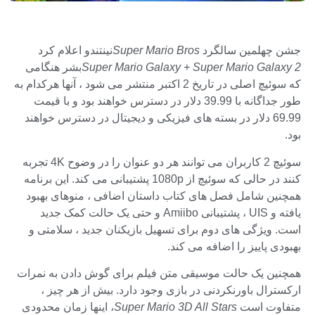
جشن چهلمین سالگرد
Super Mario Bros
نینتندو اعلام کرد
Super Mario Galaxy + Super Mario Galaxy 2
بشر هنگامی
که سوئیچ اصلی در تاریخ 2 اکتبر منتشر می شود ، آنها هرکدام به
طور جداگانه با 39.99 دلار در دسترس خواهند بود و با قیمت
69.99 دلار در بسته های فیزیکی و دیجیتال در دسترس خواهند
بود.
سوئیچ 2 کاربران می توانند هر دو عنوان را در وضوح 4K تجربه
کنند در حالی که سوئیچ از 1080p پشتیبانی می کند. این برنامه
همچنین شامل فصل های کتاب داستان اضافی ، منوهای بهبود
یافته و UIS ، پشتیبانی Amiibo و حتی یک حالت کمک جدید
است. ویژگی های دوم برای تسهیل بازیکنان جدید ، سلامتی و
بهبودی پاییز را اضافه می کند.
همچنین یک حالت موسیقی متن فیلم برای گوش دادن به نمرات
ارکسترال باورنکردنی در بازی وجود دارد. بیش از هر چیز ،
متفاوت است
Super Mario 3D All Stars
، اینها زمان محدودی