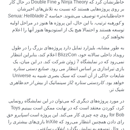
خاطرنشان کرد که Ninja Theory و Double Fine در حال کار
بر روی پروژه‌هایی هستند که نسبت به تلاش‌های اخیرشان
«جاه‌طلبانه‌تر» توصیف می‌شوند.
حماسه Senua: Hellblade 2
و
کوره
به ترتیب. با این حال، این پروژه ها هنوز در مراحل اولیه
توسعه هستند و احتمالا هیچ یک از استودیوها هنوز آنها را اعلام
نخواهند کرد.
به طور مشابه، بلیزارد تمایل دارد پروژه‌های بزرگ را در طول
رویداد داخلی سالانه خود، BlizzCon اعلام کند، بنابراین انتظار
نمی‌رود که در نمایشگاه 7 ژوئن شرکت کند. در این میان، یک
بازی تیراندازی بر اساس انتظار می رود.
صنایع دستی ستاره
شایعات حاکی از آن است که سبک بصری شبیه به Universe
خواهد بود.
کاردستی ستاره 2
از سینماتیک از
بیش از حد
ظاهری
شیک تر.
در مورد پروژه‌های دیگری که می‌توان در این نمایشگاه رونمایی
کرد، کوردن معتقد است که در نهایت ممکن است ببینیم Toys
for Bob روی چه چیزی کار می‌کند. این پروژه است
اسپایرو
حق
رای دادن همچنین انتظار می‌رود که InXile بازی‌های بیشتری را
در حال توسعه به نمایش بگذارد.
انقلاب ساعتی
.