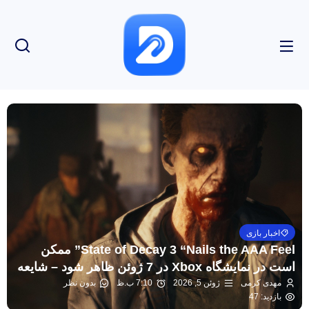
اخبار بازی
State of Decay 3 “Nails the AAA Feel” ممکن
است در نمایشگاه Xbox در 7 ژوئن ظاهر شود – شایعه
مهدی کرمی
ژوئن 5, 2026
7:10 ب.ظ
بدون نظر
بازدید: 47