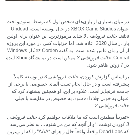
در میان بسیاری از بازی‌های شخص اول که توسط استودیو تحت
عنوان XBOX Game Studios در حال توسعه است، Undead
Labs
حالت فروپاشی 3
شاید مرموزترین. این عنوان برای اولین
بار در سال 2020 اعلام شد، اما جزئیات کمی در مورد این پروژه
از آن زمان فاش شده است. به گفته Jez Corden از Windows
Central:
حالت فروپاشی 3
ممکن است در نمایشگاه Xbox آینده
در 7 ژوئن ظاهر شود.
بر اساس گزارش کوردن،
حالت فروپاشی 3
در توسعه کاملاً
پیشرفته است و در حال انجام تست آلفای خصوصی با برخی از
جامعه فرنچایز است. علاوه بر این، او همچنین پیشنهاد کرد که
عنوان به خوبی جلا داده شود، به خصوص در مقایسه با قبلی
حالت فروپاشی 2
.
«تقریباً مطمئن است که ما ملاقات خواهیم کرد
حالت فروپاشی
3
کوردن نوشت: “و از آنچه که من می‌شنوم… به نظر می‌رسد
که Dead Labs واقعاً، واقعاً حال و هوای “AAA” را که از ویترین