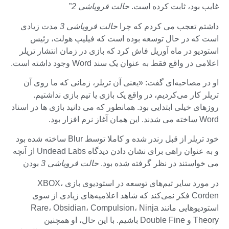
غایب بود، ثابت کرده است.
حالت فروپاشی 2
”
داشتم تعجب می کردم که چرا
حالت فروپاشی 3
مدت زیادی
است که در حال توسعه بوده است که فیلیپ هولت، رئیس
استودیو در ماه آوریل فاش کرد که بازی در زمان انتشار تریلر
اعلامی در واقع فقط به عنوان یک سند Word وجود داشته است.
او در مصاحبه‌ای گفت: «یعنی آن تریلر، زمانی که ما روی آن
تریلر کار می‌کردیم، در واقع یک بازی یا تیم بازی نداشتیم.
روزهای خیلی ابتدایی بود. همانطور که می دانید بازی ها در اسناد
Word ساخته می شدند. این همان آغاز نرم افزار بود.
خود تریلر از قبل رندر شده و کاملا توسط Blur ساخته شده بود
و به عنوان راهی برای نشان دادن دیدگاه Undead Labs از آنچه
می خواستند در نظر گرفته شده بود.
حالت فروپاشی 3
بودن
در مورد سایر تیم‌های توسعه در استودیوی بازی XBOX،
Corden فکر نمی‌کند که شاهد اعلامیه‌های زیادی از سوی
استودیوهایی مانند Rare، Obsidian، Compulsion، Ninja
Theory و Double Fine باشیم. با این حال، او همچنین