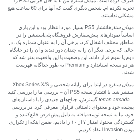
صرف کرده است.
میدان ستاره
من تا به حال خرابی PS5 را
تجربه نکرده ام. شخص دیگری گفت که آنها برای 60 ساعت هیچ
مشکلی نداشتند.
میدان ستاره
انتشار PS5 بسیار مورد انتظار بود و این بازی
اساساً نمودارهای پیش‌سفارش فروشگاه پلی‌استیشن را در
مناطق مختلف اشغال کرد. برخی آن را به عنوان شماره یک، در
حالی که برخی دیگر آن را نه چندان دور دیدند و آن را در جایگاه
دوم یا سوم قرار دادند. این وضعیت با این واقعیت بدتر شد که
هر دو نسخه استاندارد و Premium به طور جداگانه فهرست
شدند.
میدان ستاره
در ابتدا برای رایانه شخصی و Xbox Series X/S
منتشر شد. با انتشار نسخه PS5 آن – بررسی ما را بررسی کنید
–
terran armada
گسترش، جناح‌های جدیدی را با داستان‌های
پیچیده خود و محتوای داستانی فراوان معرفی کرد. در بررسی
خود، ما به نسخه توسعه‌یافته به دلیل پیش‌فرض قانع‌کننده و
گستردگی محتوا، امتیاز ۷ از ۱۰ را دادیم، ضمن اینکه از تکراری
بودن Invasion انتقاد کردیم.