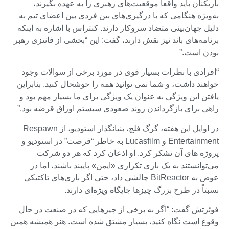
بازیکنان باید واقعاً موقعیت‌های رهبری را به عهده بگیرند،
به‌ویژه هنگامی که با درگیری‌های بین فردی بین اعضای تیم به
دلیل جهان‌بینی متضاد سروکار دارند. کنتراس با اشاره به اینکه
برنامه‌های باند نیز نقش دارند، گفت: این “بخشی از فانتزی رهبر
بودن است.”
“افرادی با نظرات بسیار قوی در مورد برخی از سوالات وجود
خواهند داشت، و شما نمی توانید همه را خوشحال کنید. بنابراین
یافتن این ویژگی به عنوان یک ویژگی برای ما بسیار مهم بود و
راهی برای بازگرداندن روند صعودی سیستم اوراق قرضه بود.”
در اوایل این هفته، گرگ فلچ، بنیانگذار استودیو، از Respawn
Entertainment و Lucasfilm به خاطر “فرصت” در استودیو و
پروژه های آن تشکر کرد. او اذعان کرد که هر دو شرکت
می‌توانستند به یک بازی تکراری «ایمن» پایبند باشند، اما در
عوض به BitReactor چالشی داد، حتی اگر بازی‌های تاکتیکی
نسبتاً در طرح بزرگ چیزها جایگاه ویژه‌ای دارند.
فوئرتش گفت: “اگر به برخی از چیزهایی که در صنعت در حال
وقوع است نگاه کنید، بسیار مشتق شده است. هنر همیشه همین