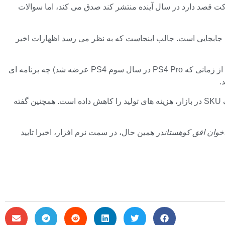
لی که این شرکت قصد دارد در سال آینده منتشر کند صدق می کند، اما سوالات
ک نسخه جدید سخت افزاری PS5 است که دارای یک درایو دیسک قابل جابجایی است. جالب اینجاست که به نظر می رسد اظهارات اخیر
هنگامی که در مصاحبه با Famitsu از سونی پرسیده شد که سونی برای سال 2023، زمانی که PS5 وارد سومین سال خود می شود (به ویژه از زمانی که PS4 Pro در سال سوم PS4 عرضه شد) چه برنامه ای
طبق گزارش ها، مدل جدید PS5 در ماه سپتامبر عرضه خواهد شد و سونی با حذف کامل مدل فعلی تا فصل تعطیلات 2023 و داشتن تنها یک SKU در بازار، هزینه های تولید را کاهش داده است. همچنین گفته
خوان افق کوهستان
در همین حال، در سمت نرم افزار، اخیرا تایید