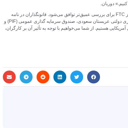
شایان ذکر است که این یک معامله بزرگ خواهد بود و هنوز موانع زیادی برای غلبه بر آن وجود دارد. این شامل درخواست‌های اعضای کنگره از FTC برای بررسی عمیق‌تر توافق می‌شود. قانونگذاران در نامه
نوشتند: «ما در حال نامه نگاری هستیم تا نگرانی های جدی خود را در مورد خرید پیشنهادی Electronic Arts (EA) توسط صندوق سرمایه گذاری دولتی عربستان سعودی، صندوق سرمایه گذاری عمومی (PIF) و
ابتی و محافظت از مشاغل آمریکایی هستیم. از شما می‌خواهیم با توجه به تأثیر آن بر کارگران،