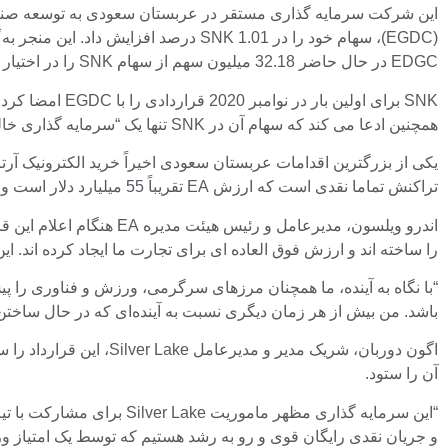
(EGDC)، سهام خود را در SNK 1.01 درصد افزایش داد. این منجر به
EDGC در حال حاضر 32.18 میلیون سهم از سهام SNK را در اختیار دارد.
همچنین ادعا می کند که سهام آن در SNK تنها یک “سرمایه گذاری خالص” است.
تراکنش تماما نقدی است که ارزش EA تقریباً 55 میلیارد دلار است و نشان دهنده خرید کامل شرکت است. به سهامداران فعلی EA به ازای هر سهم 210 دلار به صورت نقدی پرداخت می شود.
را ساخته اند و ارزش فوق العاده ای برای تجارت ما ایجاد کرده اند
“با نگاه به آینده، ما همچنان مرزهای سرگرمی، ورزش و فناوری را پی
باشد. من بیش از هر زمان دیگری نسبت به آینده‌ای که در حال ساختن 
آن را ستود.
و جریان نقدی رایگان قوی و رو به رشد هستیم که توسط یک امتیاز ورز