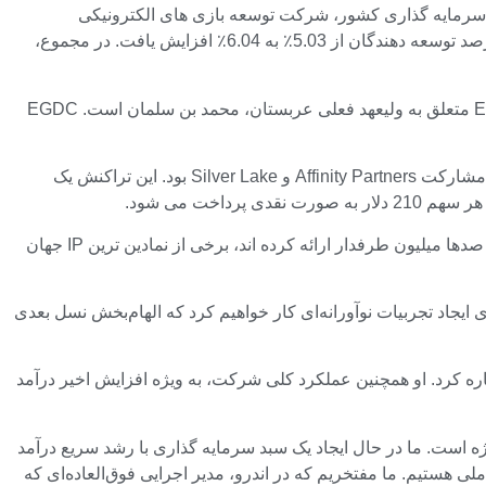
ی ادامه می دهد. GameBiz گزارش داد که یکی از شرکت های سرمایه گذاری کشور، شرکت توسعه بازی های الکترونیکی
بر اساس اسناد افشای ارائه شده به دفتر مالی محلی کانتو، درصد توسعه دهندگان از 5.03٪ به 6.04٪ افزایش یافت. در مجموع،
SNK برای اولین بار در نوامبر 2020 قراردادی را با EGDC امضا کرد و شرکت سرمایه گذاری را به سهامدار عمده شرکت تبدیل کرد. EGDC متعلق به ولیعهد فعلی عربستان، محمد بن سلمان است. EGDC
یکی از بزرگترین اقدامات عربستان سعودی اخیراً خرید الکترونیک آرتز از طریق صندوق سرمایه گذاری مستقل این کشور موسوم به PIF با مشارکت Affinity Partners و Silver Lake بود. این تراکنش یک
اندرو ویلسون، مدیرعامل و رئیس هیئت مدیره EA هنگام اعلام این قرارداد گفت: “تیم های خلاق و پرشور EA تجربیات خارق العاده ای را به صدها میلیون طرفدار ارائه کرده اند، برخی از نمادین ترین IP جهان
یجاد تجربیات نوآورانه‌ای کار خواهیم کرد که الهام‌بخش نسل بعدی
لکرد قوی EA در زمان مدیر عامل فعلی اندرو ویلسون اشاره کرد. او همچنین عملکرد کلی شرکت، به ویژه افزایش اخیر درآمد
Silver Lak برای مشارکت با تیم های مدیریتی عالی در شرکت های با کیفیت است. EA یک شرکت ویژه است. ما در حال ایجاد یک سبد سرمایه گذاری با رشد سریع درآمد
 هستیم. ما مفتخریم که در اندرو، مدیر اجرایی فوق‌العاده‌ای که