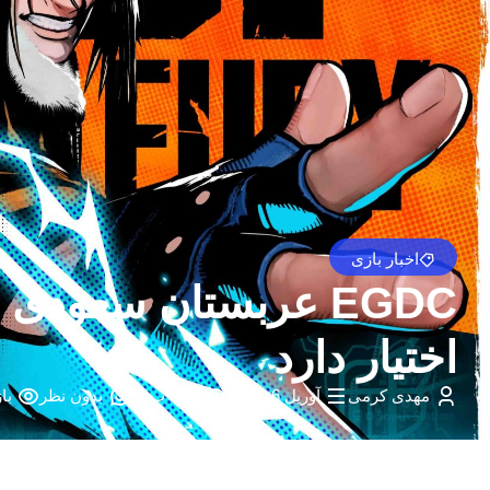
اخبار بازی
اختیار دارد
مهدی کرمی
آوریل 6, 2026
4:18 ب.ظ
بدون نظر
باز