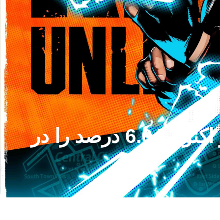
EGDC عربستان سعودی سهام SNK را افزایش داد و اکنون 6.04 درصد را در