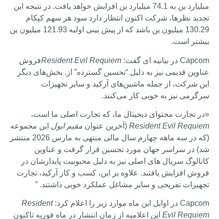
میلیارد ین به 74.1 میلیارد ین افزایش خواهد یافت. در نتیجه این
تجدید نظرها، شرکت اکنون انتظار دارد سود هر سهم کپکام
130.29 میلیون ین باشد که از پیش بینی اولیه 121.93 میلیون ین
بیشتر است.
Capcom در بیانیه ای گفت:
Resident Evil Requiem
فروش
عناوین قدیمی نیز به دلیل “تحسین گسترده” از. بخش‌های دیگر
این شرکت، از جمله ماشین‌های آرکید و سایر تجهیزات
سرگرمی نیز به خوبی کار می‌کنند.
«در تجارت محتوای دیجیتال ما، که تجارت اصلی ما است،
Resident Evil Requiem
(آخرین عنوان
مقیم ایول
این مجموعه
(که در سه ماهه چهارم سال مالی منتهی به مارس 2026 منتشر
شد) در سراسر جهان مورد تحسین قرار گرفت و عناوین
کاتالوگ سریال های اصلی نیز به دلیل محبوبیت پایدارشان در
فروش افزایش یافتند. علاوه بر این، کسب و کار آرکید، تجارت
تجهیزات تفریحی و سایر مشاغل عملکرد خوبی داشتند. ”
Capcom در اوایل این ماه موارد زیر را اعلام کرد:
Resident
Evil Requiem
این اعلامیه از زمان انتشار در ماه فوریه تاکنون