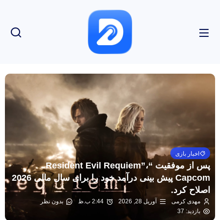
اخبار بازی
پس از موفقیت “Resident Evil Requiem”،
Capcom پیش بینی درآمد خود را برای سال مالی 2026
اصلاح کرد.
مهدی کرمی
آوریل 28, 2026
2:44 ب.ظ
بدون نظر
بازدید: 37