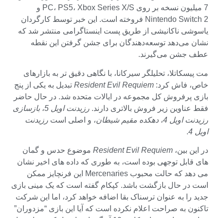
7 میلیون نسخه بر روی PC، PS5، Xbox Series X/S و
Nintendo Switch 2 فروخته است. این خبر توسط کارگردان
یاسوشی ناکانیشی از طریق پست اینستاگرامی منتشر شد که
نشان می‌دهد توسعه‌دهندگان برای جشن گرفتن این نقطه
عطف جشن می‌گیرند.
مت پیسکاتلا، تحلیلگر سیرکانا، با نگاهی دقیق تر به بازارهای
خاص، فاش کرد:
Resident Evil Requiem
تبدیل به یکی از پنج
بازی پرفروش کل مجموعه در ایالات متحده شد. در حال حاضر
فقط عناوین زیر فروش بالاتری دارند.
رزیدنت اویل 5
،
بازسازی
رزیدنت اویل 4
،
دهکده مقیم شیطان
، و اصلی است
رزیدنت
اویل 4
.
در این بین،
Resident Evil Requiem
موضوع حدس و گمان
های قابل توجهی بوده است، به طوری که داده های اخیر نشان
می دهد که حالت محبوب Mercenaries این فرنچایز ممکن
است در حال بازگشت باشد. کپکام گفته است که یک مینی بازی
جدید را به عنوان ترسناک بقا اضافه خواهد کرد، اما این شرکت
تاکنون به صراحت اعلام نکرده است که آیا این بازی “مزدوران”