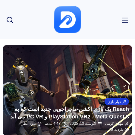
اخبار بازی
Reach یک بازی اکشن-ماجراجویی جدید است که به
PlayStation VR2 ، Meta Quest 3 و PC VR می آید
مهدی کرمی
آگوست 13, 2025
4:47 ب.ظ
بدون نظر
بازدید: 75