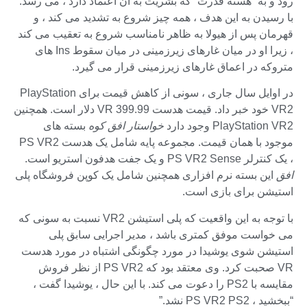
رود و به “هسته قدرت” که بشریت به آن اعتماد دارد ، می رسد.
با رسیدن به این هدف ، همه چیز شروع به تشدید می کند ، و
قهرمان پس از هیولا به ظاهر نامناسب شروع به تعقیب می کند
، زیرا او در میان غارهای زیرزمینی در میان سقوط Ins های
متروکه در اعماق غارهای زیرزمینی قرار می گیرد.
در اوایل سال جاری ، سونی از کاهش قیمت برای PlayStation
VR2 خود خبر داد. قیمت هدست VR 399.99 دلار است. همچنین
PlayStation VR2 وجود دارد
خواستار افق کوه
بسته های
موجود با همان قیمت. مجموعه پایه شامل یک هدست PS VR2
، یک کنترلر PS VR2 Sense و یک جفت هدفون استریو است.
افق
این بسته نرم افزاری همچنین شامل یک کوپن فروشگاه پلی
استیشن برای بازی است.
با توجه به این واقعیت که پلی استیشن VR2 نسبت به سونی که
می خواست موفق کمتری باشد ، مدیر اجرایی سابق پلی
استیشن شوی یوشیدا در مورد چگونگی اشتباه در مورد هدست
VR صحبت کرد. وی معتقد بود كه PS VR2 از نظر فروش
مقایسه با PS2 را دعوت می كند. با این حال ، یوشیدا گفت ،
“ببخشید ، PS VR2 PS2 نشد.”