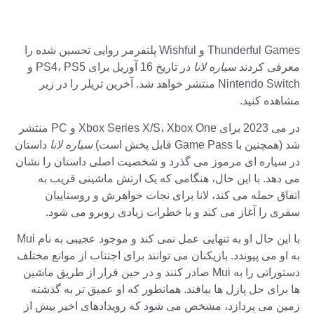
Thunderful Games و Wishful پلتفرمر روایی تحسین شده را
معرفی کردند
سیاره لانا
در تاریخ 16 آوریل برای PS4، PS5 و
Nintendo Switch منتشر خواهد شد. آخرین تریلر را در زیر
مشاهده کنید.
در می 2023 برای Xbox Series X/S، Xbox One و PC منتشر
شد (همچنین با Game Pass قابل پخش است)
سیاره لانا
داستان
در سیاره ای مرموز می گذرد و شخصیت اصلی داستان را نشان
می دهد. با این حال، هنگامی که یک ارتش ماشینی قریب به
اتفاق حمله می کند، لانا برای نجات خواهرش و روستاییان
سفری را آغاز می کند و با خطرات زیادی روبرو می شود.
با این حال او به تنهایی عمل نمی کند و موجود عجیبی به نام Mui
به او می پیوندد. بازیکنان می توانند برای اجتناب از موانع مختلف
دستوراتی را به Mui صادر کنند و در حین فرار از طریق ماشین
ها برای حل پازل ها ببافند. همانطور که او عمیق تر به گذشته
زمین می پردازد، مشخص می شود که رویدادهای اخیر بیش از