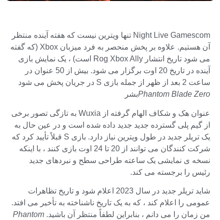
Night Live Gamescom تنها ویترین نیست که هفته آینده منتظر
آن هستیم. علاوه بر پخش منحصر به فرد میزبان Xbox (که گفته
می شود تاریخ انتشار Rog Xbox Ally است) ، یک نمایش بازی
آینده در تاریخ 20 اوت برگزار می شود. بیش از 50 عنوان در
ساعت 2 بعد از ظهر از جمله بازی S در جریان پخش می شود
Phantom Blade Zero
بشر
عنوان هک و شکاف الهام گرفته از Wuxia به تازگی تصور برخی
از گیم پلی گسترده جدید جدید داده شده است و در عین حال به
یک تریلر جدید در طول ویترین نیاز دارد. بازی S قبلاً تأیید كرد كه
شركت كنندگان می توانند از 20 تا 24 اوت بازی كنند ، با اینكه
نسخه ی نمایشی یک ساعته طراحی سطح و نبردهای جدید
رئیس را برجسته می کند.
شاید تریلر جدید در سال 2023 اعلام شود و تاریخ تظاهرات
عمومی را اعلام کند ، که به یک تاریخ ناشناخته به تأخیر می افتد.
من زمان را می دانم ، بنابراین لطفاً منتظر آن باشید.
Phantom