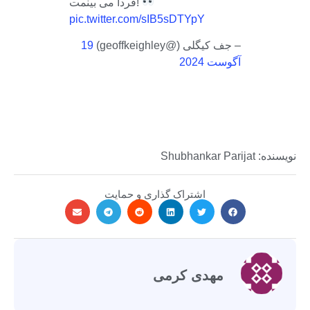
فردا می بینمت!
pic.twitter.com/sIB5sDTYpY
– جف کیگلی (@geoffkeighley)
19
آگوست 2024
نویسنده: Shubhankar Parijat
اشتراک گذاری و حمایت
مهدی کرمی