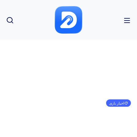
اخبار بازی
بارگذاری مجدد Persona 3: Episode Aigis – پاسخ ها
در افتتاحیه شب زنده گیمزکام فاش شد
مهدی کرمی
آگوست 19, 2024
9:42 ب.ظ
بدون نظر
بازدید: 160