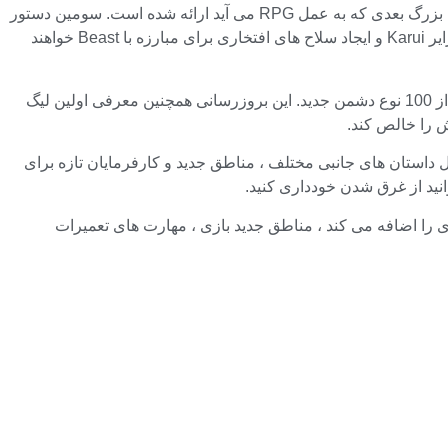
، در اینجا مروری بر بروزرسانی بزرگ بعدی که به عمل RPG می آید ارائه شده است. سومین دستور
دیکته ، که در تاریخ 29 اوت در همه سیستم عامل ها منتشر شد ، قانون 4 را اضافه می کند. این بازیکنان ماجراجویی به Ngamakanui در جزایر Karui و ایجاد سلاح های افتخاری برای مبارزه با Beast خواهند
این کشور از هشت جزیره تشکیل شده است که بازیکنان می توانند به هر ترتیب بازدید کنند و بیش از 12 رئیس جدید با آن مقابله کنند و بیش از 100 نوع دشمن جدید. این بروزرسانی همچنین معرفی اولین لیگ
اش را خالص کند.
 اقدامات مینی شامل داستان های جانبی مختلف ، مناطق جدید و کارفرمایان تازه برای
ی را اضافه می کند ، مناطق جدید بازی ، مهارت های تعمیرات