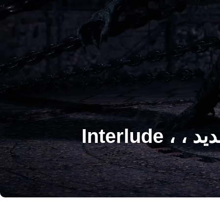
Road to Exile 2: مرتبه سوم قانون 4 ، کارفرمایان جدید ، Interlude ،