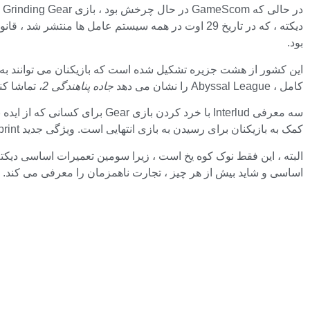
در حالی که GameScom در حال چرخش بود ، بازی Grinding Gear میزبان ویترین خود بود
بود.
کامل ، Abyssal League را نشان می دهد
جاده پناهندگی 2
، تماشا کن
سه معرفی Interlud با خرد کرد
کمک به بازیکنان برای رسیدن به بازی انتهایی است. ویژگی جدید Sprint هم در داخل و هم در خارج از جنگ در دسترس است ، بنابراین می توانید از غرق شدن خودداری کنید.
البته ، این فقط نوک کوه یخ است ، زیرا سومین تعمیرات اساسی دیکت
اساسی و شاید بیش از هر چیز ، تجارت ناهمزمان را معرفی می کند. ب