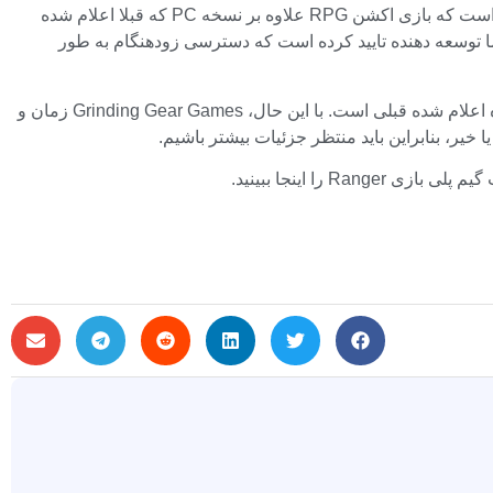
شاید غیرمنتظره‌ترین حالت، این است که بازی اکشن RPG علاوه بر نسخه PC که قبلا اعلام شده
جود ندارد، اما توسعه دهنده تایید کرده است که دسترسی زودهنگام به طور
بلاگ پلی استیشن همچنین می گوید که Endgame بیش از 100 نقشه را ارائه می دهد که هر کدام دارای یک رئیس هستند که مطابق با شماره اعلام شده قبلی است. با این حال، Grinding Gear Games زمان و
ر، بنابراین باید منتظر جزئیات بیشتر باشیم.