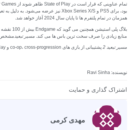
تمام عناوینی که قرار است در State of Play ظاهر شوند از Grinding Gear Games هستند.
بود، برای PS5 و Xbox Series X/S نیز ع
همزمان در تمام پلتفرم ها تا پایان سال 2024 آغاز خواهد شد.
منابع زیادی را صرف سخت ترین باس ها می کند.
مسیر تبعید
مشخص نی
مسیر تبعید 2
پشتیبانی از بازی های co-op، cross-progression و cross-platform play روی کنسول ها. منتظر بروزرسانی ها باشید. جزئیات گیم پلی بازی Ranger را اینجا ببینید.
نویسنده: Ravi Sinha
اشتراک گذاری و حمایت
مهدی کرمی