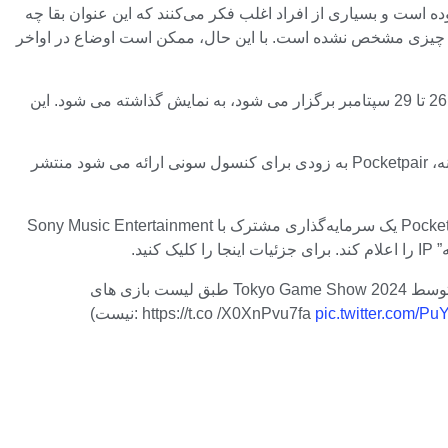
است و بسیاری از افراد اغلب فکر می‌کنند که این عنوان بقا چه
 این بازی به زودی برای PS5 عرضه می‌شود وجود دارد، اما تاکنون چیزی مشخص نشده است. با این حال، ممکن است اوضاع در اواخر
این بازی در لیست بازی هایی قرار دارد که در نمایشگاه بازی توکیو که از 26 تا 29 سپتامبر برگزار می شود، به نمایش گذاشته می شود. این
همانطور که Gematsu اشاره می کند، این لیست لزوماً قطعی نیست و ممکن است یک بازی به اشتباه برای PS5 لیست شده باشد، اما اگر نه، Pocketpair به زودی برای کنسول سونی ارائه می شود منتشر
شرکت توسعه‌دهنده Pocket Pair یک سرمایه‌گذاری مشترک با Sony Music Entertainment
طبق لیست بازی های Tokyo Game Show 2024 که امروز توسط CESA منتشر شد، Palworld برای PS5 عرضه خواهد شد (توجه داشته باشید که این لیست به هیچ وجه قطعی
pic.twitter.com/P
نیست): https://t.co /X0XnPvu7fa