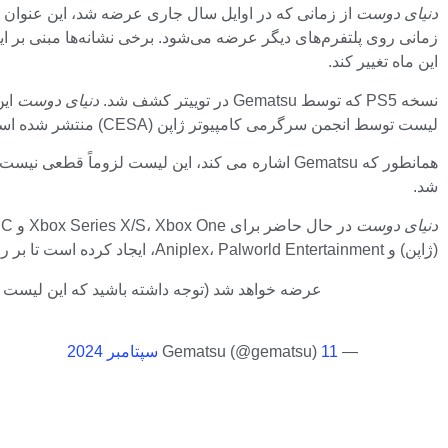
دنیای دوست
از زمانی که در اوایل سال جاری عرضه شد، این عنوان 
این ماه تغییر کند.
نسخه PS5 که توسط Gematsu در توییتر کشف شد.
دنیای دوست
لیست توسط انجمن سرگرمی کامپیوتر ژاپن (CESA) منتشر شده است.
شد.
دنیای دوست
در حال حاضر برای Xbox Series X/S، Xbox One و PC موجود است. در ماه جولای،
(ژاپن) و Aniplex، Palworld Entertainment، ایجاد کرده است تا بر روی “مجوزهای جهانی و فعالیت‌های تجاری” تمرکز کند و “گسترش دامنه” IP را اعلام کند. برای جزئیات اینجا را کلیک کنید.
— Gematsu (@gematsu)
11 سپتامبر 2024