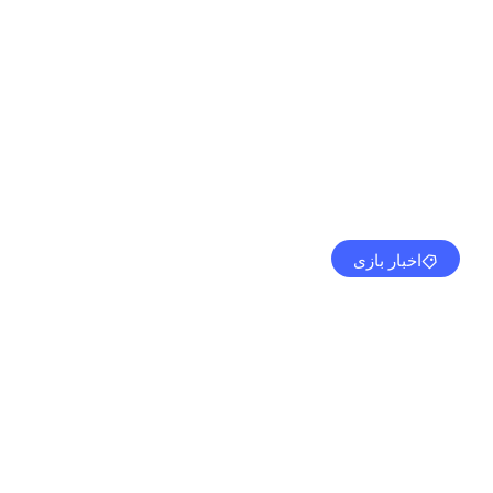
اخبار بازی
شود
مهدی کرمی
سپتامبر 14, 2024
2:48 ق.ظ
بدون نظر