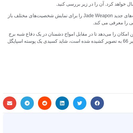
برخی از تغییرات عبارتند از تنظیم مجدد رتبه ها، مشاهده پیشرفت رقابتی در طول مسابقات، و رتبه جدید (قهرمان). همچنین می‌توانید پوسته‌های جدید Jade Weapon را برای نمایش شخصیت‌های مختلف باز
ه ای است که در گذرگاه نبرد جدید موجود است. حالت جدید Hero Mastery، Gauntlet، به بازیکنان این امکان را می‌دهد تا در مقابل امواج دشمنان در یک دفاع شبه برج
متحد شوند. در نهایت، افتتاحیه آشنای Cowboy Bebop اجرا می شود که پیش نمایشی از همکاری آینده را ارائه می دهد. با توجه به اینکه مسیر 66 به تصویر کشیده شده است، شاید کسیدی یک پوسته اسپایگل