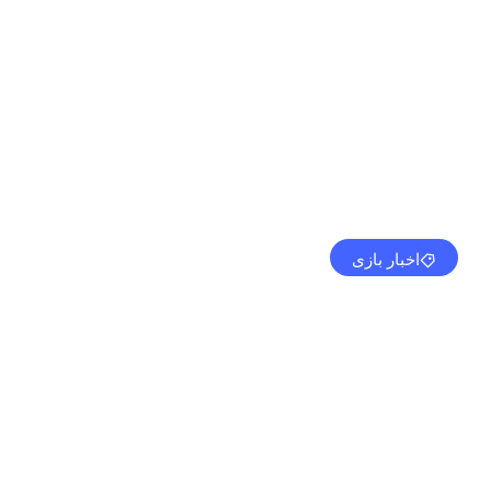
اخبار بازی
tch 2
همکاری با Cowboy Bebop را تیز می کند
مهدی کرمی
فوریه 8, 2024
2:19 ب.ظ
بدون نظر
باز