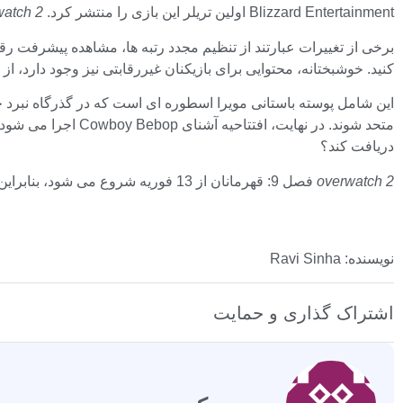
Blizzard Entertainment اولین تریلر این بازی را منتشر کرد.
watch 2
کنید. خوشبختانه، محتوایی برای بازیکنان غیررقابتی نیز وجود دارد، از جمله رویداد Co-op جدید Cosmic Crisis که پوسته های جدید وحش
دریافت کند؟
overwatch 2
فصل 9: قهرمانان از 13 فوریه شروع می شود، بنابراین به زودی منتظر جزئیات بیشتر باشید.
نویسنده: Ravi Sinha
اشتراک گذاری و حمایت