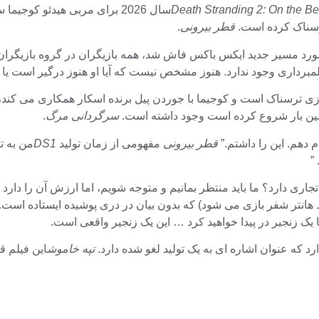
Death Stranding 2: On the B
سال 2026 برای مربی هیدئو ک
قطر بیرونی
.
رداری وجود ندارد. هنوز مشخص نیست که آیا او هنوز درگیر است یا خ
ازی ترسناک است و کوجیما با جوردن پیل برنده اسکار همکاری می کند، 
اولین بار شروع کرده است وجود داشته است.
سرگردانی مرگ
.
 دهم. این را داشتم.”
قطر بیرونی
مفهومی از زمان تولید
DS1
من به ت
”
ط هانتر شفر بازی می شود) که بدون بیان در دری پوشیده ایستاده 
 زنجیر در پیدا خواهید کرد … این یک زنجیر واقعی است.
رد که عنوان اشاره ای به یک تولید لغو شده دارد.
تپه خاموش
این فیلم ق