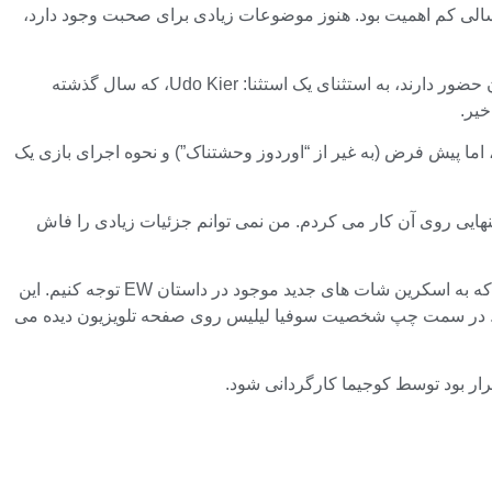
وجیما سالی کم اهمیت بود. هنوز موضوعات زیادی برای صحبت وجود دارد،
همانطور که توسط Entertainment Weekly در یک مقاله بزرگتر در مورد مسیر جدید ایکس باکس فاش شد، همه بازیگران در گروه بازیگران حضور دارند، به استثنای یک استثنا: Udo Kier، که سال گذشته
یر.
اما پیش فرض (به غیر از “اوردوز وحشتناک”) و نحوه اجرای بازی یک
نهایی روی آن کار می کردم. من نمی توانم جزئیات زیادی را فاش
آیا ربطی به سیستم‌های Social Scream و Social Stealth با علامت تجاری دارد؟ ما باید منتظر بمانیم و متوجه شویم، اما ارزش آن را دارد که به اسکرین شات های جدید موجود در داستان EW توجه کنیم. این
است. در سمت چپ شخصیت سوفیا لیلیس روی صفحه تلویزیون دیده می
رار بود توسط کوجیما کارگردانی شود.