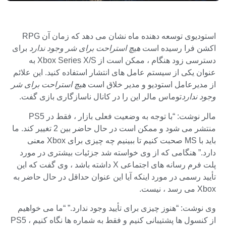
استودیوی توسعه دهنده ماه نشان می دهد که زمان آن RPG
اکشن فرا رسیده است
هیچ استراحت برای شر وجود ندارد
برای
دسترسی زود هنگام ، ممکن است از Xbox Series X/S به
عنوان یکی از سیستم عامل های انتشار استفاده کنید. این علائم
از مدیرعامل استودیو و مدیر خلاق است
هیچ استراحت برای شر
وجود ندارد
توماس مالر این را در کانال ناسازگاری بازی گفت.
مالر نوشت: “با توجه به وضعیت فعلی بازار ، فقط در PS5
منتشر می شود و ممکن است در حال حاضر بین 2 تغییر کند. ما
باید با MS صحبت کنیم تا ببینیم چه چیزی برای Xbox معنی
دارد.” هنگامی که از وی خواسته شد جزئیات بیشتری در مورد
پلت فرم رسانه های اجتماعی X داشته باشد ، وی گفت که این
تأیید رسمی در مورد اینکه آیا این عنوان حداقل در حال حاضر به
Xbox می رسد ، نیست.
وی نوشت: “هنوز چیزی برای تأیید وجود ندارد.” “ما می خواهیم
از کنسول ها پشتیبانی کنیم و فقط به شماره ها نگاه کنیم ، PS5