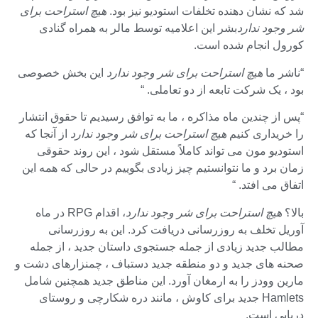
شد که نشان دهنده تخلفات استودیو نیز بود.
هیچ استراحت برای
شر وجود ندارد
بشر این اعلامیه توسط مالر به همراه گنادی
کورول انجام شده است.
“ناشر ما
هیچ استراحت برای شر وجود ندارد
این بخش خصوصی
بود ، یک شرکت تابعه از دو تعاملی. “
“پس از چندین ماه مذاکره ، ما به توافق رسیدیم تا حقوق انتشار
را خریداری کنیم
هیچ استراحت برای شر وجود ندارد
از آنجا که
استودیو مون می تواند کاملاً مستقل شود ، این روند حقوقی
زمان برد و ما نتوانستیم چیز زیادی بگوییم در حالی که همه این
اتفاق می افتد. “
بالا؟
هیچ استراحت برای شر وجود ندارد
، اقدام RPG در ماه
آوریل تخلف به روزرسانی دریافت کرد. این به روزرسانی
مطالب جدید زیادی از جمله جستجوی داستان جدید ، از جمله
صحنه های جدید و دو منطقه جدید دستباف ، چمنزارهای دشت و
مارین وودز را به ارمغان آورد. این مناطق جدید همچنین شامل
Hamlets جدید برای کاوش ، مانند دره شکارچی و روستای
دریایی است.