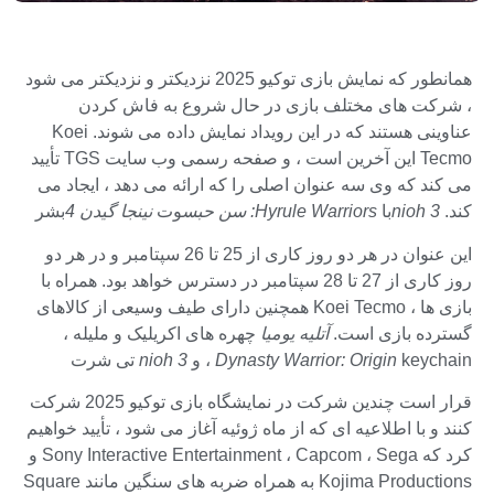
همانطور که نمایش بازی توکیو 2025 نزدیکتر و نزدیکتر می شود
، شرکت های مختلف بازی در حال شروع به فاش کردن
عناوینی هستند که در این رویداد نمایش داده می شوند. Koei
Tecmo این آخرین است ، و صفحه رسمی وب سایت TGS تأیید
می کند که وی سه عنوان اصلی را که ارائه می دهد ، ایجاد می
کند.
nioh 3
با
Hyrule Warriors: سن حبس
وت
نینجا گیدن 4
بشر
این عنوان در هر دو روز کاری از 25 تا 26 سپتامبر و در هر دو
روز کاری از 27 تا 28 سپتامبر در دسترس خواهد بود. همراه با
بازی ها ، Koei Tecmo همچنین دارای طیف وسیعی از کالاهای
گسترده بازی است.
آتلیه یومیا
چهره های اکریلیک و ملیله ،
keychain ، و
Dynasty Warrior: Origin
nioh 3
تی شرت
قرار است چندین شرکت در نمایشگاه بازی توکیو 2025 شرکت
کنند و با اطلاعیه ای که از ماه ژوئیه آغاز می شود ، تأیید خواهیم
کرد که Sony Interactive Entertainment ، Capcom ، Sega و
Kojima Productions به همراه ضربه های سنگین مانند Square