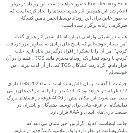
Enix و Koei Tecmo حضور خواهند داشت. این رویداد در تریلر
اعلام شد. این همچنین آثار هنری جدیدی را ایجاد کرده است که
به طور خاص برای این رویداد توسط انجمن تأمین کنندگان
سرگرمی رایانه برگزار شده است.
هنرمند زاشیکی واراشی درباره آشکار شدن آثار هنری گفت:
“من بسیار خوشحالم که پاسخ های زیادی به تصاویر تیزر دریافت
کردم.” “من آن را با تشکر از افراد درگیر در ایجاد بازی جلب
کردم. با وجود فشار یک رویداد محترم مانند TGS ، قلبم را در آن
قرار دادم. اگر بازدید کنندگان TGS کمی از آن لذت ببرند ، من
خوشحالم!”
جزئیات با گذشت زمان فاش شده است ، اما TGS 2025 دارای
772 غرفه دار خواهد بود که 473 نفر از آنها به شرکت های ژاپنی
تبدیل می شوند. این مکان بیش از 4000 غرفه در فضاهای بزرگ
نمایشگاه ، با غرفه هایی برای توسعه دهندگان و ناشران در
صنعت بازی های ایندی و AAA قرار دارد.
جالب اینجاست که یک گزارش اخیر نشان می دهد که
مایکروسافت در نظر دارد با یک اعلامیه کاملاً جدید در نمایش