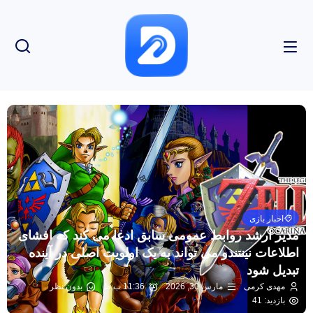
اخبار بازی
مدیر ارشد روابط عمومی سابق ادعا می کند که افشای
اطلاعات نینتندو می تواند به یک اولویت اصلی در آینده
تبدیل شود
مهدی کرمی
مارس 30, 2026
11:36 ب.ظ
بدون نظر
بازدید: 41