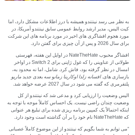
به نظر می رسد نینتندو همیشه با درز اطلاعات مشکل دارد، اما
کیت الیس، مدیر ارشد روابط عمومی سابق نینتندو آمریکا، در
مورد هجوم افشاگری های اخیر در مورد برنامه های این شرکت
برای سال 2026 و پس از آن چیزی برای گفتن دارد.
افشاگر محبوب NateTheHate در اوایل این هفته، فهرستی
طولانی از عناوینی را که غول ژاپنی برای Switch 2 در اواخر
امسال در نظر گرفته بود، فاش کرد. شامل، اما نه محدود به،
بازسازی های.
افسانه زلدا اوکارینا زمان
و سه بعدی جدید
ماریو
پلتفرمری که گفته می شود در سال 2027 عرضه خواهد شد.
الیس وضعیت را ارزیابی کرد و مدعی شد که نینتندو از کل
وضعیت چندان راضی نیست. یک احساس کاملاً موجه با توجه به
اینکه احتمالاً یک کمپین برنامه ریزی شده برای تبلیغ هر عنوانی
که NateTheHate نام خود را بر آن گذاشته است وجود دارد.
“می توانم به شما بگویم که نینتندو از این موضوع کاملاً عصبانی