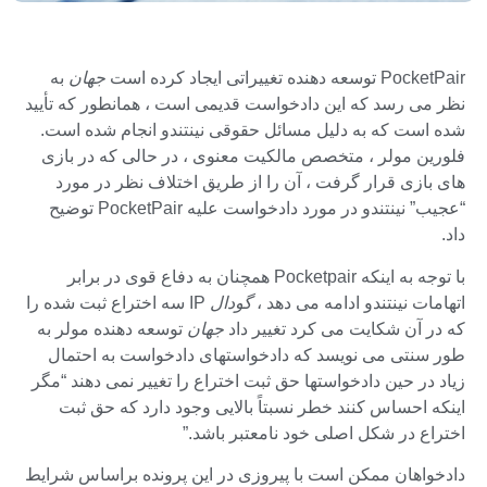
PocketPair توسعه دهنده تغییراتی ایجاد کرده است
جهان
به
نظر می رسد که این دادخواست قدیمی است ، همانطور که تأیید
شده است که به دلیل مسائل حقوقی نینتندو انجام شده است.
فلورین مولر ، متخصص مالکیت معنوی ، در حالی که در بازی
های بازی قرار گرفت ، آن را از طریق اختلاف نظر در مورد
“عجیب” نینتندو در مورد دادخواست علیه PocketPair توضیح
داد.
با توجه به اینکه Pocketpair همچنان به دفاع قوی در برابر
اتهامات نینتندو ادامه می دهد ،
گودال
IP سه اختراع ثبت شده را
که در آن شکایت می کرد تغییر داد
جهان
توسعه دهنده مولر به
طور سنتی می نویسد که دادخواستهای دادخواست به احتمال
زیاد در حین دادخواستها حق ثبت اختراع را تغییر نمی دهند “مگر
اینکه احساس کنند خطر نسبتاً بالایی وجود دارد که حق ثبت
اختراع در شکل اصلی خود نامعتبر باشد.”
دادخواهان ممکن است با پیروزی در این پرونده براساس شرایط