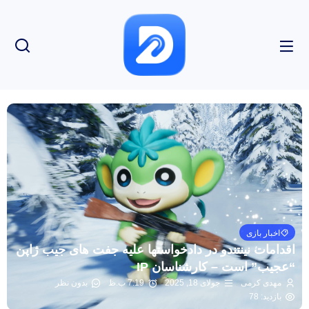
اخبار بازی
اقدامات نینتندو در دادخواستها علیه جفت های جیب ژاپن
“عجیب” است – کارشناسان IP
مهدی کرمی
جولای 18, 2025
7:19 ب.ظ
بدون نظر
بازدید: 78