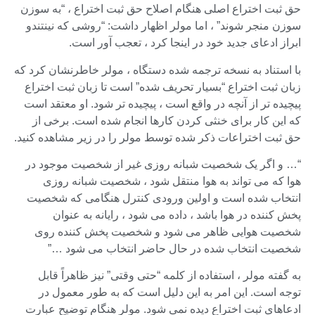
حق ثبت اختراع اصلی هنگام اصلاح حق ثبت اختراع ، “به سوزن
سوزن منجر شوند” ، اما مولر اظهار داشت: “روشی که نینتندو
ابراز ادعای جدید خود در اینجا کرد ، تعجب آور است.
با استناد به نسخه ترجمه شده دستگاه ، مولر خاطرنشان كرد كه
زبان ثبت اختراع “بسیار تحریف شده” است تا زبان ثبت اختراع
پیچیده تر از آنچه در واقع است ، پیچیده تر شود. او معتقد است
که این کار برای خنثی کردن کارها انجام شده است. برخی از
حق ثبت اختراعات ذکر شده توسط مولر را در زیر مشاهده کنید.
“… و اگر یک شخصیت شبانه روزی غیر از شخصیت موجود در
هوا که می تواند به هوا منتقل شود ، شخصیت شبانه روزی
انتخاب شده است و اولین ورودی کنترل هنگامی که شخصیت
پخش کننده در هوا باشد ، داده می شود ، رایانه به عنوان
شخصیت هوایی ظاهر می شود و شخصیت پخش کننده روی
شخصیت انتخاب شده در حال حاضر انتخاب می شود …”
به گفته مولر ، استفاده از کلمه “حتی وقتی” نیز ظاهراً قابل
توجه است. این امر به این دلیل است که به طور معمول در
ادعاهای ثبت اختراع دیده نمی شود. مولر هنگام توضیح عبارت