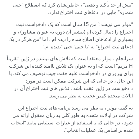
“بیش از حد تأکید و ذهنی” ، خاطرنشان کرد که اصطلاح “حتی
شماره” جایی در ادعاهای ثبت اختراع ندارد.
“مولر می نویسد:” من 15 سال است که یک دادخواست ثبت
اختراع را دنبال کرده ام (بیشتر آن دوره به عنوان مشاور) ، و
بسیاری از ادعاهای اصلاح شده را دیده ام ، اما “من هرگز در یک
ادعای ثبت اختراع” نه “یا حتی” حتی “ندیده ام.”
سرانجام ، مولر معتقد است که تلاش های نینتندو در ژاپن “تقریباً
H مریم” است که او به عنوان یک تلاش ناامید کننده این شرکت
برای پیروزی در دادخواست علیه جفت جیب توصیف می کند. با
این حال ، در حالی که این شرکت ممکن است در مورد
دادخواست در ژاپن عقب باشد ، تلاش های ثبت اختراع آن در
ایالات متحده کمتر عجیب به نظر می رسد.
به گفته مولر ، به نظر می رسد برنامه های ثبت اختراع این
شرکت در ایالات متحده به طور کلی به زبان معقول ارائه می
شود ، در حالی که با استفاده از عبارات استثنایی مانند “انتخاب
شده بر اساس یک عملیات انتخاب”.