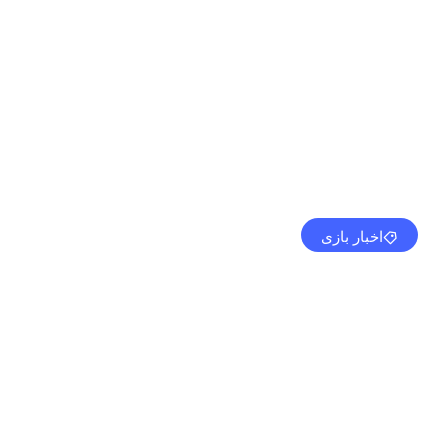
اخبار بازی
منتشر کند – شایعه
مهدی کرمی
می 27, 2024
9:28 ب.ظ
بدون نظر
بازد