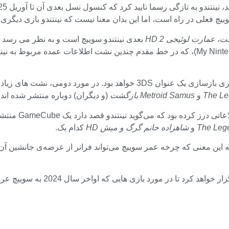
فعلی در راه است، اما این بدان معنا نیست که نینتندو بازی دیگری بر
ست،
عمارت لوئیجی 2 HD
بعدی نینتندو سوییچ است و به نظر می رسد 
است. به گفته منبع افشای نینتندو در PH برزیل (از طریق My Nintendo News)، که در خط مقدم 
The Leg
و
Metroid Samus بازگشت
(و دیگران) دوباره منتشر شده اند.
The Leg
و
شاهزاده خانم گرگ و میش HD
کدام یک.
د بازی هایی که اواخر سال 2024 به سوییچ عرضه می شوند صحبت کند.