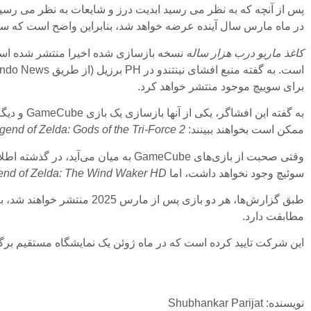
در ماه مارس سال آینده عرضه خواهد شد، بنابراین واضح است که سوییچ 
کاغذ ماریو درب هزار ساله
نسخه بازسازی شده اخیرا منتشر شده ا
برای سوییچ موجود منتشر خواهد کرد.
به گفته این افشاگر، یکی از آنها بازسازی یک بازی GameCube و دیگری بازسازی یک عنوان 3DS خواهد بود. در مورد دومی، نشت های زیادی در مورد ریمستر وجود دارد.
ممکن است بخواهند ببینند:
end of Zelda: Gods of the Tri-Force 2
وقتی صحبت از بازی‌های GameCube به میان می‌آید، در گذشته اطلاعاتی درز کرده بود که می‌گوید نینتندو قصد دارد یک GameCube منتشر کند.
سوئیچ وجود نخواهد داشت، اما
end of Zelda: The Wind Waker HD
مطابقت دارد.
این شرکت تایید کرده است که در ماه ژوئن یک نمایشگاه مستقیم برگزار خواهد کرد تا در مور
نویسنده: Shubhankar Parijat