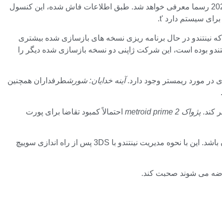
پس از آنچه که به نظر می رسید ابدیت درز و شایعات به نظر می رسید، نینتندو به تازگی رسما تایید کرد که کنسول نسل بعدی آن تا آوریل 2025 رسما معرفی خواهد شد. طبق اطلاعات فاش شده، این کنسول
ای سیستم دارد 't.
که نینتندو در حال برنامه ریزی نسخه های بازسازی شده بیشتری
چندین نشت اطلاعات عمده مربوط به نینتندو بوده است، این شرکت ژاپنی دو نسخه بازسازی شده دیگر را
آینه خدایان: شورش
طرفداران همچنین
پژواک metroid prime 2
احتمالاً کمبود تقاضا برای پورت
طبق گزارش‌ها، هر دو بازی پس از مارس 2025 منتشر خواهند شد، به این معنی که چرخه عمر سوییچ می‌تواند فراتر از عرضه‌ی جانشین آن باشد. این با نحوه مدیریت نینتندو با 3DS پس از راه اندازی سوییچ