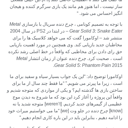
ساز نیست ، اما هنوز هم مانند یک بازی سرگرم کننده و هیجان
انگیز احساس می شود. “
با توجه به تصمیم کونامی ،
چرخ دنده
سریال با بازسازی
Metal
Gear Solid 3: Snake Eater
– در ابتدا در PS2 در سال 2004
منتشر شد – اوکامورا گفت که می خواهد کلاسیک ها را برای
مخاطبان جدید بازیابی کند. وی همچنین در مورد اهمیت بازیابی
حق رای دادن برای مخاطبی که واقعاً در خط اصلی رشد نکرده
است ، صحبت کرد.
چرخ دنده
عنوان از زمان انتشار
Metal
Gear Solid 5: Phantom Pain
2015.
اوکامورا توضیح داد: “این یک جواب بسیار سیاه و سفید برای ما
است ، زیرا ما پیرتر می شویم.” “ما فقط چند سال از ما برای
ساختن بازی ها گذشته ایم؟ و یکی از مواردی که متوجه شدیم و
واقعاً این پروژه را آغاز کرد این بود که ما شروع به دیدن موج
عظیمی از گیمرهای جدید کردیم. [weren’t] متوجه شدید یا نه
[know]
چرخ دنده
در جلو وت [we] “ما می خواستیم میراث خود
را ادامه دهیم ، بنابراین باید در این باره کاری انجام دهیم.”