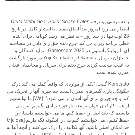
با دسترسی پیشرفته
Delta Metal Gear Solid: Snake Eater
انتظار می رود امروز بعداً اتفاق بیفتد ، با انتشار کامل در تاریخ
28 اوت تنها در چند روز – به نظر می رسد کونامی برای آینده
فعلی برنامه ریزی می کند
چرخ دنده
حق رای دادن در مصاحبه
ای با رولینگ استون در Gamescom 2025 ، تولید کنندگان و
جانبازان سریال Okamura و Yuji Korekado در مورد بازگشت
به عقب صحبت کردند
چرخ دنده
برای سریال و مخاطبان فعلی
مدرن شده است.
Korecado گفت: “یكی از مواردی كه واقعاً كمك می كند درک
چگونگی بازی گیمرهای مدرن است. چه چیزی آنها را تحریک می
کند و چه چیزی برای آنها آسان تر می شود.” “[We] ما توانستیم
از همه کارکنان جوان توسعه بازخورد زیادی بگیریم. من می
دانستم که باید اصل را حفظ کنم. ما می خواستیم داستان را
حفظ کنیم ، می خواستیم گیم پلی را اینگونه نگه داریم [close] تا
حد امکان اصلی باشید. آنها تکالیف را درک می کنند و آنچه آنها به
ما کمک می کنند تا اطمینان حاصل کنند [it’s] این خیلی مشکل