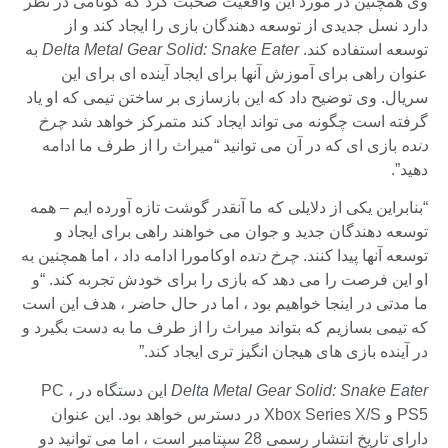
وی همچنین در مورد این واقعیت صحبت کرد که کونامی در نظر
دارد نسل جدیدی از توسعه دهندگان بازی را ایجاد کند و از
توسعه استفاده کند.
Delta Metal Gear Solid: Snake Eater
به
عنوان راهی برای آموزش آنها برای ایجاد آینده ای برای این
سریال. وی توضیح داد که این بازسازی بر ساختن تیمی که او یاد
گرفته است چگونه می تواند ایجاد کند متمرکز خواهد شد
چرخ
دنده
بازی ای که در آن می توانید “میراث را از طرف ما ادامه
دهید”.
“بنابراین یکی از دلایلی که ما آنقدر گوشت تازه آورده ایم – همه
توسعه دهندگان جدید و جوان می خواهند راهی برای ایجاد و
توسعه آنها پیدا کنند.
چرخ دنده
اوکامورا ادامه داد ، اما همچنین به
او این فرصت را می دهد که بازی را برای خودش تجربه کند. “و
ما مدتی در اینجا خواهیم بود ، اما در حال حاضر ، هدف این است
که تیمی بسازیم که بتواند میراث را از طرف ما به دست بگیرد و
در آینده بازی های هیجان انگیز تری ایجاد کند.”
Delta Metal Gear Solid: Snake Eater
این دستگاه در PC ،
PS5 و Xbox Series X/S در دسترس خواهد بود. این عنوان
دارای تاریخ انتشار رسمی 28 سپتامبر است ، اما می توانید دو