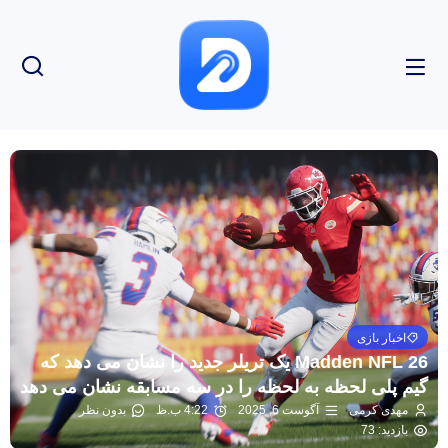
اخبار بازی
Madden NFL 26 یک تریلر جدید را نشان می دهد که
گیم پلی لحظه به لحظه را در سه مسابقه نشان می دهد
مهدی کرمی
آگوست 6, 2025
4:22 ب.ظ
بدون نظر
بازدید: 73