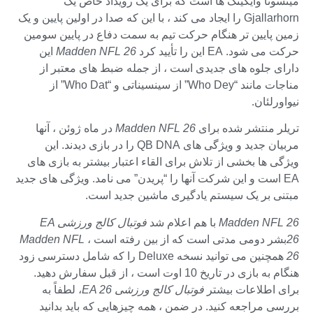
مینسوتا وایکینگ ها است که برای یک رویداد خاص یک
Gjallarhorn را ایجاد می کند ، با این که صدا در اولین پایین و یک
زمین پایین تر هنگام حرکت تیم به سمت دفاع در پایین سومین
حرکت می شود. EA این را تأیید کرد
Madden NFL 26
این
دارای جلوه های جدیدی است ، از جمله ضبط های معتبر از
مناجات مانند “Who Dey” از سینسیناتی و “Who Dat” از
نیواورلئان.
تریلر منتشر شده برای
Madden NFL 26
در ماه ژوئن ، آنها
مربیان جدید و ویژگی های QB DNA را در بازی دیدند. این
ویژگی ها بخشی از تلاش برای القاء اعتبار بیشتر به بازی های
EA است و این شرکت آنها را “پریدن” می نامد. ویژگی های جدید
مبتنی بر یک سیستم یادگیری ماشین جدید است.
Madden NFL 26
با هم اعلام شد
فوتبال کالج ورزشی EA
26
بشر دومی مدتی است که از بین رفته است ،
Madden NFL
26
همچنین می توانید نسخه Deluxe را که شامل دسترسی زود
هنگام به بازی در تاریخ 10 اوت است ، از قبل سفارش دهید.
برای اطلاعات بیشتر
فوتبال کالج ورزشی EA 26
، لطفاً به
بررسی مراجعه کنید. در ضمن ، همه چیزهایی که باید بدانید