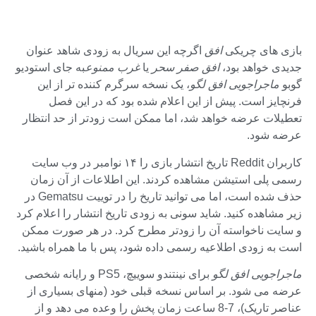
بازی های چریکی
افق
اگرچه این سریال به زودی شاهد عنوان
جدیدی خواهد بود،
افق صفر سحر
یا
غرب ممنوع
به جای استودیو
گوبو
ماجراجویی افق لگو
، یک نسخه سرگرم کننده تر از این
فرنچایز است. پیش از این اعلام شده بود که در این فصل
تعطیلات عرضه خواهد شد، اما ممکن است زودتر از حد انتظار
عرضه شود.
کاربران Reddit تاریخ انتشار بازی را ۱۴ نوامبر در وب سایت
رسمی پلی استیشن مشاهده کردند. این اطلاعات از آن زمان
حذف شده است، اما می توانید تاریخ را در توییت Gematsu در
زیر مشاهده کنید. شاید سونی به زودی تاریخ انتشار را اعلام کرد
و سایت ناخواسته آن را زودتر مطرح کرد. در هر صورت ممکن
است به زودی اطلاعیه رسمی داده شود، پس با ما همراه باشید.
ماجراجویی افق لگو
برای نینتندو سوییچ، PS5 و رایانه شخصی
عرضه می شود. بر اساس نسخه قبلی خود (منهای بسیاری از
عناصر تاریک)، 7-8 ساعت زمان پخش را وعده می دهد و از