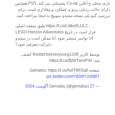
بازی محلی و آنلاین Co-op پشتیبانی می کند. PS5 همچنین
دارای حالت ردیابی پرتو و عملکرد و وفاداری است. برای
بررسی گیم پلی نسخه نینتندو سوییچ به اینجا مراجعه کنید.
طبق صفحه اصلی https://t.co/L4tkx0LULC،
LEGO Horizon Adventures قرار است در تاریخ
14 نوامبر منتشر شود. آیا ممکن است در نینتندو
دایرکت معرفی شود؟
توسط کاربر Reddit foreveryoung1108 کشف
شد: https://t.co/BjWTwmP4ii
صفحه Gematsu: https://t.co/AslTitRSq8
pic.twitter.com/YtDWY2sNBT
— Gematsu (@gematsu)
27 آگوست 2024