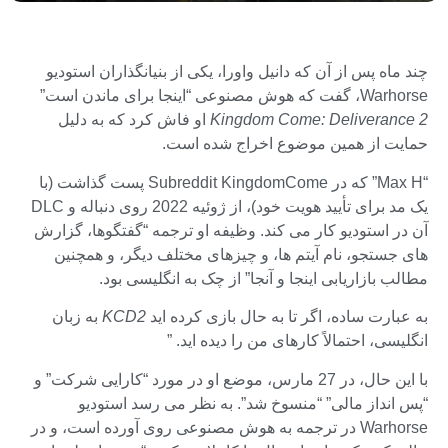
چند ماه پس از آن که دانیل واورا، یکی از بنیانگذاران استودیو
Warhorse، گفت که هوش مصنوعی “اینجا برای ماندن است”
Kingdom Come: Deliverance 2
او فاش کرد که به دلیل
حمایت از همین موضوع اخراج شده است.
“Max H” که در Subreddit KingdomCome پست گذاشت (با
یک مد برای تأیید هویت خود)، از ژوئیه 2022 روی دنباله و DLC
آن در استودیو کار می کند. وظیفه او ترجمه “گفتگوها، گزارش
های جستجو، نام آیتم ها، و چیزهای مختلف دیگر، و همچنین
مطالب بازاریابی اینجا و آنجا” از چک به انگلیسی بود.
به عبارت ساده، اگر تا به حال بازی کرده اید
KCD2
به زبان
انگلیسی، احتمالاً کارهای من را دیده اید. ”
با این حال، در 27 مارس، موضع او در مورد “کارایی شرکت” و
“پس انداز مالی” “منسوخ شد”. به نظر می رسد استودیو
Warhorse در ترجمه به هوش مصنوعی روی آورده است، و در