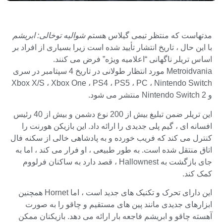
مدتهاست که منتظر تیمی گیلاس هستم
شوالیه توخالی: ابریشم
با این حال ، تاریخ انتشار تأیید شده است زیرا بسیاری از افراد بر
اساس تریلر ناگهانی “اعلامیه ویژه” فرض می کنند.
Metroidvania مورد انتظار طولانی در تاریخ 4 سپتامبر در سری
Xbox X/S ، Xbox One ، PS4 ، PS5 ، PC ، Nintendo Switch
و Nintendo Switch 2 منتشر می شود.
این تریلر ضمن تبلیغ بیش از 200 نوع دشمن و بیش از 40 رئیس
افسانه ای ، گیم پلی جدیدی را ارائه داد. این بازیکن هورنت را
کنترل می کند که فریب خورده و به پادشاهی خالی از سکنه فال
اتاق منتقل شده است. به طور طبیعی ، او فرار می کند ، اما به
جای بازگشت به Hallownest ، قصد دارد به ساکنان فرلووم
کمک کند.
این دارای تحرک و تکنیک های جدید است ، اما Hornet همچنین
ابزارهای جدیدی مانند پین های مستقیم و چاقو را به صورت
آهسته چاقو و ابریشم فاجعه بار ارائه می دهد. بازیکنان ممکن