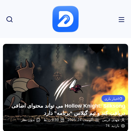
اخبار بازی
Hollow Knight: Silksong می تواند محتوای اضافی
دریافت کند و تیم گیلاس “برنامه” دارد
مهدی کرمی
آگوست 24, 2025
9:39 ب.ظ
بدون نظر
بازدید: 74