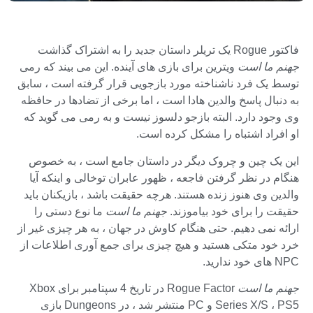
فاکتور Rogue یک تریلر داستان جدید را به اشتراک گذاشت
جهنم ما است
ویترین برای بازی های آینده. این می بیند که رمی
توسط یک فرد ناشناخته مورد بازجویی قرار گرفته است ، سابق
به دنبال پاسخ والدین هادا است ، اما برخی از تضادها در حافظه
وی وجود دارد. البته بازجو دلسوز نیست و به رمی می گوید که
او افراد اشتباه را مشکل کرده است.
این یک چین و چروک دیگر در داستان جامع است ، به خصوص
هنگام در نظر گرفتن فاجعه ، ظهور عابران توخالی و اینکه آیا
والدین وی هنوز زنده هستند. هرچه حقیقت باشد ، بازیکنان باید
حقیقت را برای خود بیاموزند.
جهنم ما است
ما نوع دستی را
ارائه نمی دهیم. حتی هنگام کاوش در جهان ، به هر چیزی غیر از
خرد خود متکی هستید و هیچ چیزی برای جمع آوری اطلاعات از
NPC های خود ندارید.
جهنم ما است
Rogue Factor در تاریخ 4 سپتامبر برای Xbox
Series X/S ، PS5 و PC منتشر شد ، در Dungeons بازی