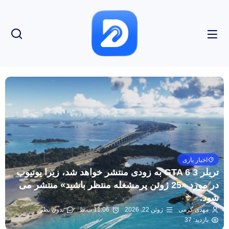
اخبار بازی
تریلر 3 GTA 6 به زودی منتشر خواهد شد، زیرا یوتیوب
در مورد «25 ژوئن پرمشغله منتظر باشید» منتشر می
شود.
مهدی کرمی
ژوئن 22, 2026
11:06 ب.ظ
بدون نظر
بازدید: 37