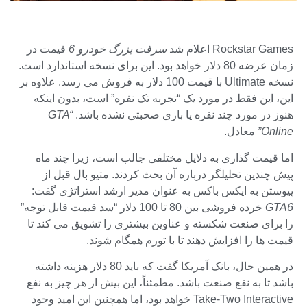
Rockstar Games اعلام شد
سرقت بزرگ خودرو 6
قیمت در
زمان عرضه 80 دلار خواهد بود. این برای نسخه استاندارد است.
نسخه Ultimate با قیمت 100 دلار به فروش می رسد. علاوه بر
این، این فقط در مورد یک “تجربه تک نفره” است، بدون اینکه
هنوز در مورد چند نفره یا بازی صحبتی نشده باشد.
“GTA
Online”
معادل.
اما قیمت گذاری به دلایل مختلفی جالب است، زیرا چند ماه
پیش چندین تحلیلگر درباره آن بحث کردند. متیو بال قبل از
پیوستن به ایکس باکس به عنوان مدیر ارشد استراتژی گفت:
GTA6
خرده فروشی بین 80 تا 100 دلار “سد قیمت قابل توجه”
را برای صنعت شکسته و عناوین بیشتری را تشویق می کند تا
قیمت ها را افزایش دهند تا با تورم همگام شوند.
در همین حال، بانک آمریکا گفت که باید 80 دلار هزینه داشته
باشد تا به نفع صنعت باشد. مطمئناً، این بیش از هر چیز به نفع
Take-Two Interactive خواهد بود، اما همچنین این امید وجود