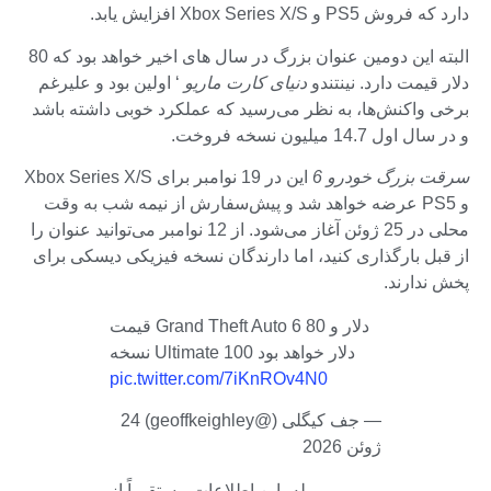
دارد که فروش PS5 و Xbox Series X/S افزایش یابد.
البته این دومین عنوان بزرگ در سال های اخیر خواهد بود که 80
دلار قیمت دارد. نینتندو
دنیای کارت ماریو
‘ اولین بود و علیرغم
برخی واکنش‌ها، به نظر می‌رسید که عملکرد خوبی داشته باشد
و در سال اول 14.7 میلیون نسخه فروخت.
سرقت بزرگ خودرو 6
این در 19 نوامبر برای Xbox Series X/S
و PS5 عرضه خواهد شد و پیش‌سفارش از نیمه شب به وقت
محلی در 25 ژوئن آغاز می‌شود. از 12 نوامبر می‌توانید عنوان را
از قبل بارگذاری کنید، اما دارندگان نسخه فیزیکی دیسکی برای
پخش ندارند.
قیمت Grand Theft Auto 6 80 دلار و
نسخه Ultimate 100 دلار خواهد بود
pic.twitter.com/7iKnROv4N0
— جف کیگلی (@geoffkeighley) 24
ژوئن 2026
بله، این اطلاعات مستقیماً از