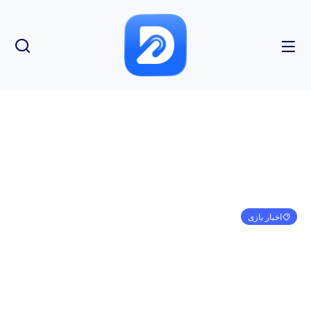
اخبار بازی
مدیرعامل Take-Two می‌گوید افشای تریلر Grand
Theft Auto 6 “مایه تاسف” است اما “فکر نمی‌کنم به
ما آسیب برساند”
مهدی کرمی
فوریه 12, 2024
3:02 ب.ظ
بدون نظر
بازدید: 144