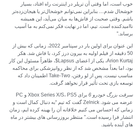
خوب است، اما وقتی آن تریلر در اینترنت راه افتاد، بسیار
خوشحال شدم… بنابراین نمی‌توانم خوشحال‌تر یا هیجان‌زده‌تر
باشم. وقتی صحبت از فاش‌ها به میان می‌آید، این همیشه
ناامیدکننده است. تیم، اما در نهایت فکر نمی‌کنم به ما آسیب
برساند.”
این عنوان برای اولین بار در سپتامبر 2022، زمانی که بیش از
50 دقیقه از فیلم اولیه به بیرون درز کرد، با فاش شد. هکر
Arion Kurtaj، یکی از اعضای Lapsus$، ظاهراً مسئول این کار
بود، اما بعداً مشخص شد که از نظر روانپزشکی برای محاکمه
مناسب نیست. پس از لو رفتن، Take-Two اطمینان داد که
توسعه بازی تحت تأثیر قرار نخواهد گرفت.
سرقت بزرگ خودرو 6
برای Xbox Series X/S، PS5 و PC
عرضه می شود. Zelnick گفت که تیم “به دنبال کمال است و
زمانی که احساس می کنیم خلاقانه آن را بهینه کرده ایم، زمان
انتشار فرا رسیده است.” منتظر بروزرسانی های بیشتر در ماه
های آینده باشید.