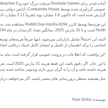
آماده شدن برای Rockstar Games
سرقت بزرگ خودرو 6
گزارش شده است که تاکنون 1.6 میلیارد پوند (تقریباً 2.11 میلیارد دلار) هزینه کرده است.
North است و تا 31 مارس 2025، میانگین تعداد کارمندان در ماه 1744 نفر بود که افزایش قابل‌توجهی نسبت به 1.658 سال گذشته در سال گذشته نشان می‌دهد.
البته، این احتمالاً شامل بازاریابی نمی‌شود، اینها صرفاً هزینه‌های 
اساسی را برای اطمینان از تکمیل و امضای کامل اسناد دریافتی انجام 
“این واقعیت که اطلاعات در پرونده عمومی قرار گرفته است نباید به گ
با این حال، اگر دقیق باشد، این فقط هزینه 31 مارس 2025 است. هزینه یک سال و نه ماه دیگر را تصور کنید.
هزینه داشته باشد و آن را به گران ترین بازی ویدیویی ساخته شده تبد
مثل همیشه منتظر بروزرسانی های بیشتر باشید. اگر می‌خواهید درباره 
نویسنده: Ravi Sinha