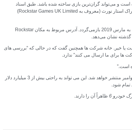
مه‌ریزی شده است و می‌تواند گران‌ترین بازی ساخته شده باشد. طبق اسناد
عمومی گردآوری شده توسط Companies House، آژانس دولتی بریتانیا که به عنوان ثبت کننده همه شرکت ها در این کشور عمل می کند، راک استار نورث (معروف به Rockstar Games UK Limited)
این هزینه‌ها توسط کاربر Reddit Due-Vanilla-8294 مشاهده شد، به نظر می‌رسد این هزینه‌ها شامل دستمزد و حقوق کارمندان می‌شود که به مارس 2019 بازمی‌گردد. آدرس مربوط به مکان Rockstar
رگیر است یا خیر. خانه شرکت ها همچنین گفت که در حالی که “بررسی های
ت ها برای ما ارسال می کنند” ندارد.
ه است.”
در 19 نوامبر منتشر خواهد شد. این می تواند به راحتی بیش از 3 میلیارد دلار
تمام شود.
 خودرو 6
ظاهراً آن را دارند.