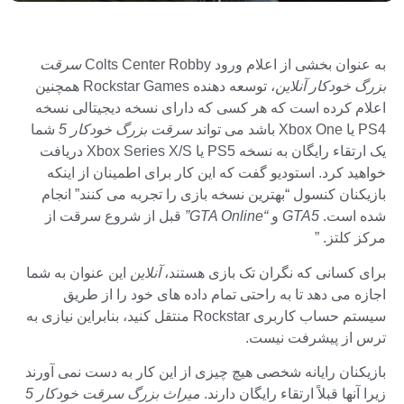
به عنوان بخشی از اعلام ورود Colts Center Robby
سرقت
بزرگ خودکار آنلاین
، توسعه دهنده Rockstar Games همچنین
اعلام کرده است که هر کسی که دارای نسخه دیجیتالی نسخه
PS4 یا Xbox One باشد می تواند
سرقت بزرگ خودکار 5
شما
یک ارتقاء رایگان به نسخه PS5 یا Xbox Series X/S دریافت
خواهید کرد. استودیو گفت که این کار برای اطمینان از اینکه
بازیکنان کنسول “بهترین نسخه بازی را تجربه می کنند” انجام
شده است.
GTA5
و
“GTA Online”
قبل از شروع سرقت از
مرکز کلتز. ”
برای کسانی که نگران تک بازی هستند،
آنلاین
این عنوان به شما
اجازه می دهد تا به راحتی تمام داده های خود را از طریق
سیستم حساب کاربری Rockstar منتقل کنید، بنابراین نیازی به
ترس از پیشرفت نیست.
بازیکنان رایانه شخصی هیچ چیزی از این کار به دست نمی آورند
زیرا آنها قبلاً ارتقاء رایگان دارند.
میراث بزرگ سرقت خودکار 5