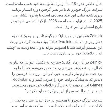
حال حاضر حدود 18 ماه از برنامه توسعه خود عقب مانده است.
سرقت بزرگ خودرو 6
، با در نظر گرفتن دوره انتشار برنامه
ریزی شده قبلی. این عدد مصادف است با پنجره انتشار می
2025، که در نهایت به ماه مه 2026 بازگردانده می شود و در
تاریخ انتشار نوامبر جاری است.
Zelnick همچنین در مورد اینکه چگونه تاخیر اولیه یک تصمیم
دشوار برای Take-Two Interactive بود صحبت کرد. در نهایت
این تصمیم گرفته شد تا استودیو بتواند بدون محدودیت به “چشم
انداز خلاقانه” خود برای بازی دست یابد.
Zelnick در آن زمان گفت: «هرچه به تکمیل عنوانی که نیاز به
کمال دارد نزدیک‌تر می‌شویم، مشخص می‌شود که آیا ما به
پرداخت مداوم نیاز داریم یا خیر. “در این مورد، ما فرصتی را
دیدیم که به سادگی وقت خود را صرف کنیم و به Rockstar
Games اجازه دهیم تا به دیدگاه خلاقانه خود بدون محدودیت
دست یابد. و البته، من از این رویکرد حمایت کردم.”
سرقت بزرگ خودرو 6
همچنین در حال تبدیل شدن به یکی از
گران‌ترین بازی‌هایی است که تا به حال ساخته شده است، و