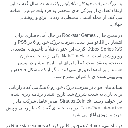
به
بزرگ سرقت خودکار 5 افزایش یافته است
سال گذشته این
ارتقاء تعدادی از ویژگی های منحصر به فرد پلت فرم را اضافه
می کند، از جمله انسداد محیطی با ردیابی پرتو و روشنایی
جهانی.
در همین حال، Rockstar Games در حال آماده سازی برای
انتشار در 19 نوامبر است.
سرقت بزرگ خودرو 6
در PS5 و
Xbox Series X/S. اگرچه این عنوان قبلاً با تأخیرهای متعددی
روبرو شده است، NateTheHate، یکی از صاحب نظران
صنعت، معتقد است که آنها برای این تاریخ انتشار در مسیر
هستند و برنامه‌ها تغییری نمی‌کنند، مگر اینکه مشکل فاجعه‌بار
پیش‌بینی‌نشده‌ای با عنوان مطرح شود.
نشانه های قوی تر
سرقت بزرگ خودرو 6
هنگامی که بازاریابی
برای بازی به شدت شروع شد، تاریخ انتشار برنامه ریزی شده
فرا خواهد رسید. Strauss Zelnick، مدیر عامل شرکت مادر
Take-Two Interactive، در مصاحبه ای گفت که بازاریابی و پیش
خرید به زودی آغاز می شود.
در ماه می، Zelnick همچنین فاش کرد که Rockstar Games در