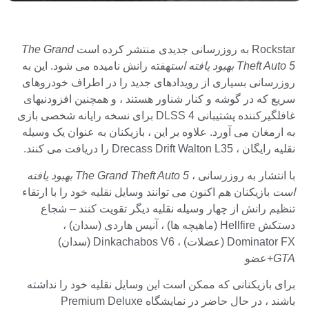
Rockstar به روزرسانی جدیدی منتشر کرده است
The Grand
Theft Auto 5 بهبود یافته است
هفته رانش نامیده می شود. این به
روزرسانی بسیاری از رویدادهای جدید را در اطراف خودروهای
سریع که در گوشه و کنار شناور هستند ، و همچنین افزودنیهای
غافلگیرکننده پشتیبانی DLSS 4 برای نسخه رایانه شخصی بازی
به ارمغان می آورد. علاوه بر این ، بازیکنان به عنوان یک وسیله
نقلیه رایگان ، Drecass Drift Walton L35 را دریافت می کنند.
با انتشار به روزرسانی ،
The Grand Theft Auto 5 بهبود یافته
است
بازیکنان هم اکنون می توانند وسایل نقلیه خود را با ارتقاء
تنظیم رانش از چهار وسیله نقلیه دیگر تقویت کنند – شجاع
دستکش Hellfire (ماهیچه ها) ، آنیس هاردی (سدان) ،
Dominator FX (عضلات) ، Dinkachabos V6 (سدان)
GTA
+عضو
برای بازیکنانی که ممکن است این وسایل نقلیه خود را نداشته
باشند ، در حال حاضر در نمایشگاه Premium Deluxe