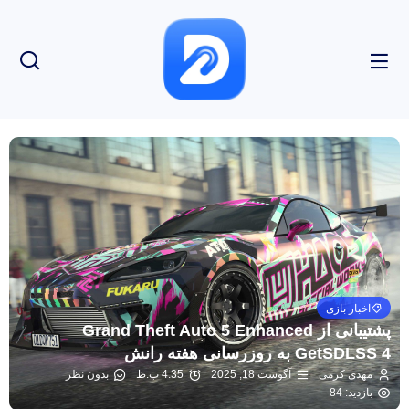
اخبار بازی
پشتیبانی از Grand Theft Auto 5 Enhanced
GetSDLSS 4 به روزرسانی هفته رانش
مهدی کرمی
آگوست 18, 2025
4:35 ب.ظ
بدون نظر
بازدید: 84