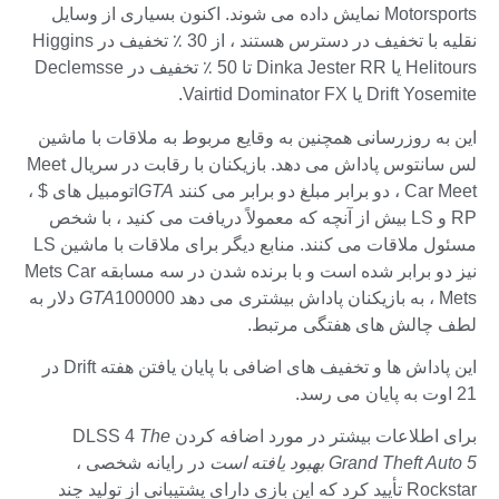
Motorsports نمایش داده می شوند. اکنون بسیاری از وسایل
نقلیه با تخفیف در دسترس هستند ، از 30 ٪ تخفیف در Higgins
Helitours یا Dinka Jester RR تا 50 ٪ تخفیف در Declemsse
Drift Yosemite یا Vairtid Dominator FX.
این به روزرسانی همچنین به وقایع مربوط به ملاقات با ماشین
لس سانتوس پاداش می دهد. بازیکنان با رقابت در سریال Meet
Car Meet ، دو برابر مبلغ دو برابر می کنند
GTA
اتومبیل های $ ،
RP و LS بیش از آنچه که معمولاً دریافت می کنید ، با شخص
مسئول ملاقات می کنند. منابع دیگر برای ملاقات با ماشین LS
نیز دو برابر شده است و با برنده شدن در سه مسابقه Mets Car
Mets ، به بازیکنان پاداش بیشتری می دهد
GTA
100000 دلار به
لطف چالش های هفتگی مرتبط.
این پاداش ها و تخفیف های اضافی با پایان یافتن هفته Drift در
21 اوت به پایان می رسد.
برای اطلاعات بیشتر در مورد اضافه کردن DLSS 4
The
Grand Theft Auto 5 بهبود یافته است
در رایانه شخصی ،
Rockstar تأیید کرد که این بازی دارای پشتیبانی از تولید چند