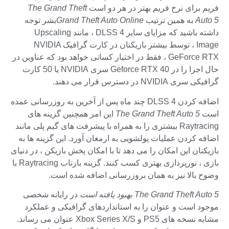
فریم برای نرخ فریم بهتر در هر دو است
The Grand Theft
Auto 5
به همین ترتیب
Grand Theft Auto Online
بشر توجه
داشته باشید که مزایای سایر DLSS 4 ، مانند Upscaling
Image ، توسط بیشتر بازیکنان در کارت گرافیک NVIDIA
GeForce RTX ، فقط در اختیار کسانی خواهد بود که عناوین در
حال اجرا را در Geforce RTX 40 سری NVIDIA یا 50 کارت
گرافیکی سری NVIDIA در دسترس قرار می دهند.
اضافه کردن DLSS 4 چند ماه پس از آخرین به روزرسانی عمده
است
The Grand Theft Auto 5
این امر همچنین گزینه های
Raytracing بیشتری را به همراه با پیشرفت های گیم پلی مانند
اضافه کردن عملیات پولشویی به ارمغان آورد. این گزینه ها به
بازیکنان این امکان را می دهد تا با امکان پخش بازیکن ، در دنیای
بازی ، نورپردازی بهتری کسب کنند. گزینه بازتاب Raytracing با
وضوح بالا نیز به همان بروزرسانی اضافه شده است.
The Grand Theft Auto 5 بهبود یافته است
در رایانه شخصی
موجود است و عنوان را به استانداردهای گرافیکی و عملکرد
مشابه نسخه های PS5 و Xbox Series X/S عنوان می رساند.