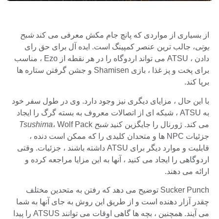
از بسیاری از مواردی که پانچ جام مکش معرفی می کند
شبح
یوتی
، جالب ترین عنصر کمپینگ است. ایده آل برای حق رای
دادن ، ATSU می تواند اردوگاه را در هر نقطه از Ezo ، مناسب
برای پخت و پز غذا ، بازی Shamisen و جشن گرفتن ستاره ها
برپا کند.
با این حال ، مزایای دیگری نیز وجود دارد. وی در طول سفر خود
به ATSU ، شبکه ای از اتصالات معروف به بسته گرگ را ایجاد
می کند. ژورنال را جایگزین کنید
شبح Tsushima
، Wolf Pack
جزئیات NPC ها و متحدان کلیدی را که ممکن است دنده ،
قابلیت و موارد دیگر برای ATSU داشته باشند ، جزئیات. وقتی
اردوگاهی را ایجاد می کنید ، آنها به این مزایا مراجعه کرده و
ارائه می دهند.
Sucker Punch توضیح می دهد که رفتن به متحدین مختلف
چقدر آزار دهنده است و از طریق این روش به جای آنها به شما
می آیند. همچنین ، بچه ها گاهی اوقات می توانند ATSUS را پیدا