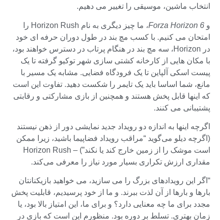
انتخاب ماشین، موسیقی را تغییر می دهیم.
و
Forza Horizon 6
، ما چیز دیگری به نام Horizon Rush را
امتحان می کنیم. با کسب مچ بند در طول دوران حرفه ای خود
در Horizon، سه مچ بند در هنگام پرتاب در دسترس خواهند بود،
با مکان هایی از کارخانه کشتی سازی شهر توکیو گرفته تا یک
پیست اسکی آلپاین تا یک فرودگاه فضایی. مشابه یک مسیر با
مانع، شما اساسا باید یک تایمر را شکست دهید. تفاوت این است
که اینها قابل پخش هستند و همچنین از بازی مشارکتی و رقابتی
پشتیبانی می کنند.
اگرچه اینها به اندازه دو رویداد جدید نمایشی دور از ذهن نیستند
(اگرچه دیلو می‌گوید “مراقب رویداد فضاپیما باشید، زیرا ممکن
است موشک را از زمین خارج کند یا نکند”) – Horizon Rush
مقداری ارزش تکراری بسیار مورد نیاز را معرفی می‌کند.
“اگر این رویدادهای بزرگ را می سازید، می خواهید بازیکنانتان
بارها و بارها از آن لذت ببرند. و ما از خود پرسیدیم، قابلیت پخش
مجدد برای ما چه معنایی دارد؟ و برای ما، این امتیاز بالا بود، یا
زمان بهتری. تسلط بر دوره بود. منظورم این است که بازی در