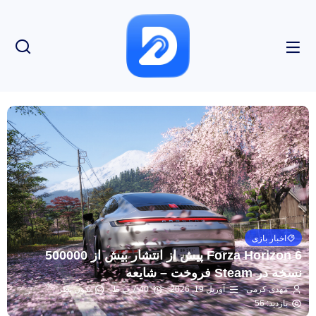
اخبار بازی
Forza Horizon 6 پیش از انتشار بیش از 500000
نسخه در Steam فروخت – شایعه
مهدی کرمی
آوریل 19, 2026
7:40 ب.ظ
بدون نظر
بازدید: 56