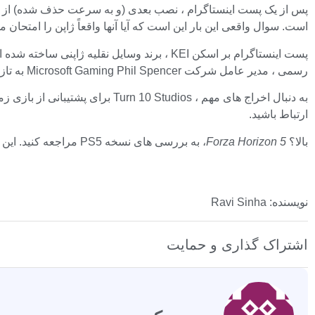
پس از یک پست اینستاگرام ، نصب بعدی (و به سرعت حذف شده) از 
است. سوال واقعی این بار این است که آیا آنها واقعاً ژاپن را امتحان می
پست اینستاگرام بر اسکن KEI ، برند وسایل 
رسمی ، مدیر عامل شرکت Microsoft Gaming Phil Spencer به تازگی آن را تأیید کرده است
به دنبال اخراج های مهم ، Turn 10 Studios برای پشتیبانی از بازی زمین بازی در مسابقه بعدی تنظیم شده است
ارتباط باشید.
بالا؟
Forza Horizon 5
، به بررسی های نسخه PS5 مراجعه کنید. این یک موفقیت بزرگ در ایالات متحده بود ، بنا بر گزارش ها ، در ماه اول خود 2 میلیون واحد در کنسول را به فروش رساند.
نویسنده: Ravi Sinha
اشتراک گذاری و حمایت