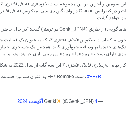
این سومین و آخرین اثر این مجموعه است،
بازسازی فاینال فانتزی 7
اخیر در کنفرانس Otacon در واشنگتن دی سی،
معکوس فاینال فانتزی
باز خواهد گشت.
هاماگوچی (از طریق @Genki_JPN در توییتر) گفت: “در حال حاضر، ما در حال آماده سازی نسخه بهبود یافته Queen's Blood برای عنوان بعدی خود هستیم.”
خون ملکه است
معکوس فاینال فانتزی 7
، که به عنوان یک فعالیت ج
دک‌های جدید یا بهبودیافته جمع‌آوری کنند. همچنین یک جستجوی اختیاری طولانی در اطراف Queen's Blood موجود است. وقتی هاماگ
بازی دارای نسخه «بهبود» یا «بهبود» این مینی بازی خواهد بود، اما 
کار نهایی
بازسازی فاینال فانتزی 7
این سه گانه از سال 2022 به شکلی در دست ساخت است و تهیه کننده یوشینوری کیتاسه در اوایل سال جاری اشاره کرد که تیم سازنده قصد دارد در سال 2027 اکران شود.
#FF7R
نائوکی هاماگوچی، کارگردان FF7 Rebirth گفته است که در حال آماده‌سازی نسخه جدیدی از بازی Queen's Blood به عنوان سومین قسمت از سه‌گانه FF7 Remake است.
— Genki
4 آگوست 2024
(@Genki_JPN)