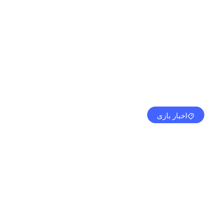
اخبار بازی
بهبود یافته” از Queen's Blood خواهد بود.
مهدی کرمی
آگوست 5, 2024
8:30 ق.ظ
بدون نظر