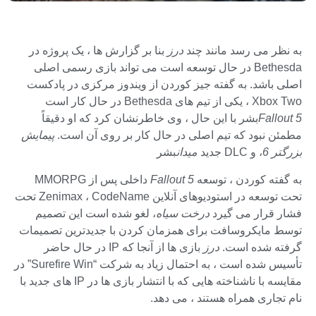
به نظر می رسد مانند چند
درز
بنا بر گزارش ها ، یک پروژه در
Bethesda در حال توسعه است می تواند بازی رسمی اصلی
اصلی باشد. به گفته جیز کوردن از ویندوز مرکزی در پادکست
Xbox Two ، یکی از تیم های Bethesda در حال کار است
Fallout 5
بشر با این حال ، وی خاطرنشان كرد كه او دقیقاً
مطمئن نبود كه تیم اصلی در حال كار بر روی آن است.
پیمایش
بزرگتر 6
، و DLC جدید
میدان
بشر
به گفته کوردن ، توسعه
Fallout 5
داخلی پس از MMORPG
تحت توسعه در استودیوهای آنلاین Zenimax ، CodeName تحت
فشار قرار می گیرد
درخت سیاه
، لغو شده است این تصمیم
توسط مایکروسافت برای همزمان کردن با جدیدترین تصمیمات
گرفته شده است.
درز
بازی ها از آنجا که IP در حال حاضر
تأسیس شده است ، به احتمال زیاد به شرکت “Surefire Win” در
مقایسه با ناشناخته هایی که با انتشار بازی ها در IP های جدید با
نام تجاری همراه هستند ، می دهد.