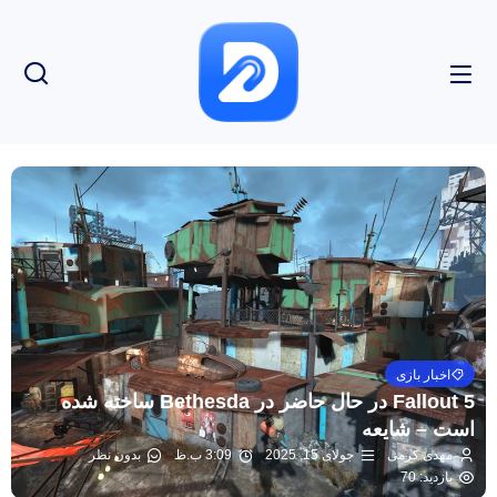
اخبار بازی
Fallout 5 در حال حاضر در Bethesda ساخته شده
است – شایعه
مهدی کرمی
جولای 15, 2025
3:09 ب.ظ
بدون نظر
بازدید: 70