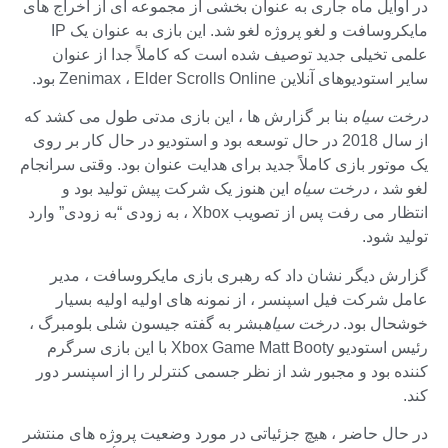
در اوایل ماه جاری به عنوان بخشی از مجموعه ای از اخراج های
مایکروسافت و لغو پروژه لغو شد. این بازی به عنوان یک IP
علمی تخیلی جدید توصیف شده است که کاملاً جدا از عنوان
سایر استودیوهای آنلاین Zenimax ، Elder Scrolls Online بود.
درخت سیاه
بنا بر گزارش ها ، این بازی مدتی طول می کشد که
از سال 2018 در حال توسعه بود و استودیو در حال کار بر روی
یک موتور بازی کاملاً جدید برای هدایت عنوان بود. وقتی سرانجام
لغو شد ،
درخت سیاه
این هنوز یک شرکت پیش تولید بود و
انتظار می رفت پس از تصویب Xbox ، به زودی “به زودی” وارد
تولید شود.
گزارش دیگر نشان داد که رهبری بازی مایکروسافت ، مدیر
عامل شرکت فیل اسپنسر ، از نمونه های اولیه اولیه بسیار
خوشحال بود.
درخت سیاه
بشر به گفته جیسون شلی بلومبرگ ،
رئیس استودیو Xbox Game Matt Booty با این بازی سرگرم
کننده بود و مجبور شد از نظر جسمی کنترلر را از اسپنسر دور
کند.
در حال حاضر ، هیچ جزئیاتی در مورد وضعیت پروژه های منتشر