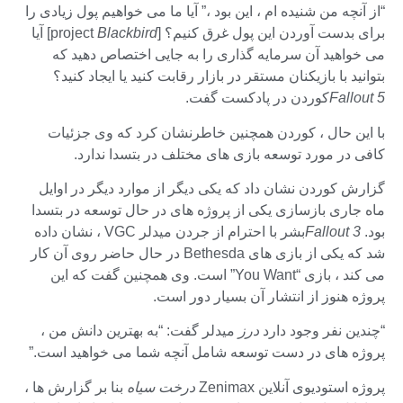
“از آنچه من شنیده ام ، این بود ،” آیا ما می خواهیم پول زیادی را
برای بدست آوردن این پول غرق کنیم؟ [project
Blackbird
] آیا
می خواهید آن سرمایه گذاری را به جایی اختصاص دهید که
بتوانید با بازیکنان مستقر در بازار رقابت کنید یا ایجاد کنید؟
Fallout 5
کوردن در پادکست گفت.
با این حال ، کوردن همچنین خاطرنشان کرد که وی جزئیات
کافی در مورد توسعه بازی های مختلف در بتسدا ندارد.
گزارش کوردن نشان داد که یکی دیگر از موارد دیگر در اوایل
ماه جاری بازسازی یکی از پروژه های در حال توسعه در بتسدا
بود.
Fallout 3
بشر با احترام از جردن میدلر VGC ، نشان داده
شد که یکی از بازی های Bethesda در حال حاضر روی آن کار
می کند ، بازی “You Want” است. وی همچنین گفت که این
پروژه هنوز از انتشار آن بسیار دور است.
“چندین نفر وجود دارد
درز
میدلر گفت: “به بهترین دانش من ،
پروژه های در دست توسعه شامل آنچه شما می خواهید است.”
پروژه استودیوی آنلاین Zenimax
درخت سیاه
بنا بر گزارش ها ،