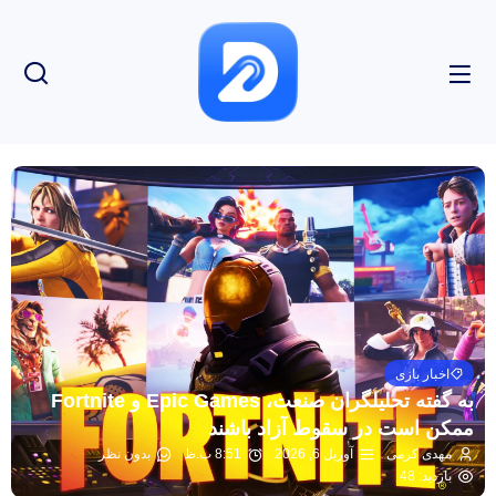
اخبار بازی
به گفته تحلیلگران صنعت، Epic Games و Fortnite
ممکن است در سقوط آزاد باشند
مهدی کرمی
آوریل 6, 2026
8:51 ب.ظ
بدون نظر
بازدید: 48