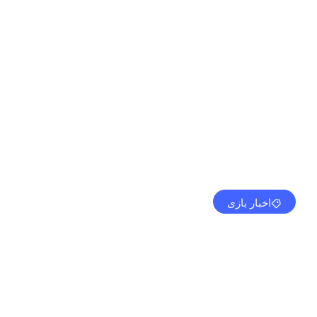
اخبار بازی
Earth Defense Force 6 هم اکنون برای PS4، PS5 و PC در دسترس است
مهدی کرمی
جولای 25, 2024
5:23 ب.ظ
بدون نظر