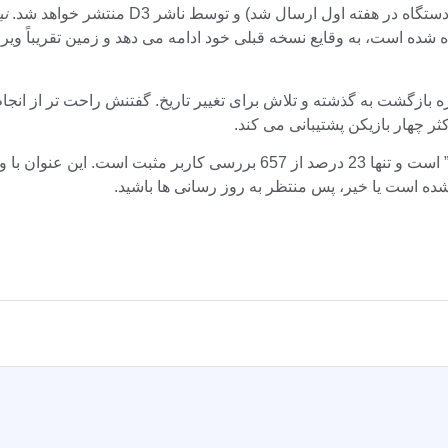
نی
این امتیاز در Steam “بیشتر منفی” است و تنها 23 درصد از 657 