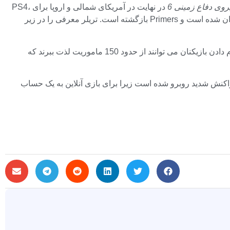
روی دفاع زمینی 6
در نهایت در آمریکای شمالی و اروپا برای PS4،
PS5 و PC در دسترس است. این بازی که توسط Sandlot توسعه داده شده است، به وقایع نسخه قبلی خود ادامه می دهد و زمین تقریباً ویران شده است و Primers بازگشته است. تریلر معرفی را در زیر
اکنون که بشریت تقریباً منقرض شده است، EDF داستانی است درباره بازگشت به گذشته و تلاش برای تغییر تاریخ. گفتنش راحت تر از انجام دادن بازیکنان می توانند از حدود 150 ماموریت لذت ببرند که
بررسی کاربر مثبت است. این عنوان با واکنش شدید روبرو شده است زیرا برای بازی آنلاین به یک حساب